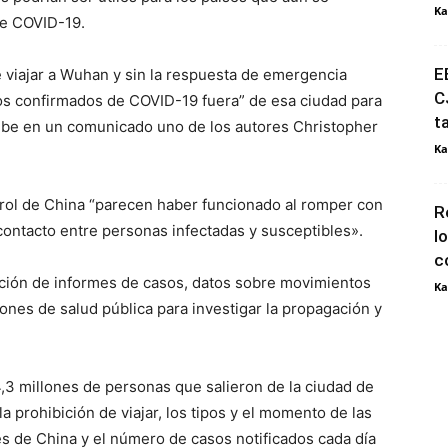
Ka
de COVID-19.
E
de viajar a Wuhan y sin la respuesta de emergencia
C
os confirmados de COVID-19 fuera” de esa ciudad para
t
cribe en un comunicado uno de los autores Christopher
Ka
rol de China “parecen haber funcionado al romper con
R
 contacto entre personas infectadas y susceptibles».
l
c
ción de informes de casos, datos sobre movimientos
Ka
nes de salud pública para investigar la propagación y
,3 millones de personas que salieron de la ciudad de
 prohibición de viajar, los tipos y el momento de las
es de China y el número de casos notificados cada día