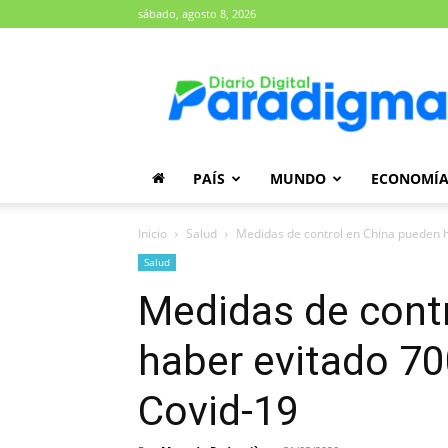
sábado, agosto 8, 2026
Diario
Paradigma
PAÍS
MUNDO
ECONOMÍ
Inicio
Salud
Medidas de control en China pueden h
Salud
Medidas de cont
haber evitado 7
Covid-19