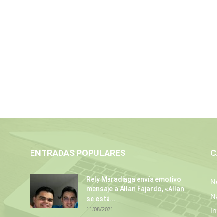
ENTRADAS POPULARES
C
Rely Maradiaga envía emotivo
No
mensaje a Allan Fajardo, «Allan
N
se está...
11/08/2021
In