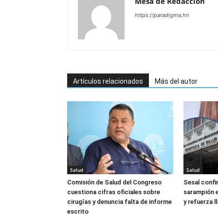
Mesa de Redacciòn
https://paradigma.hn
Artículos relacionados
Más del autor
Salud
Salud
Comisión de Salud del Congreso
Sesal confi
cuestiona cifras oficiales sobre
sarampión e
cirugías y denuncia falta de informe
y refuerza 
escrito