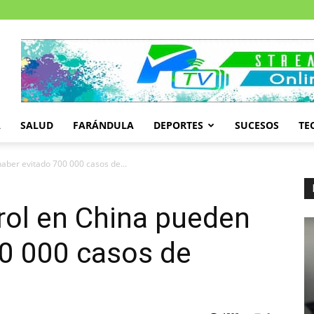
A
SALUD
FARÁNDULA
DEPORTES
SUCESOS
TE
aber evitado 700 000 casos de...
rol en China pueden
00 000 casos de