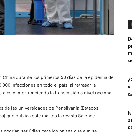
D
p
m
Me
 China durante los primeros 50 días de la epidemia de
¡
00 infecciones en todo el país, al retrasar la
v
 días e interrumpiendo la transmisión a nivel nacional.
Ka
os de las universidades de Pensilvania (Estados
N
a) que publica este martes la revista Science.
a
s
 podrían ser útiles para los países que aún se