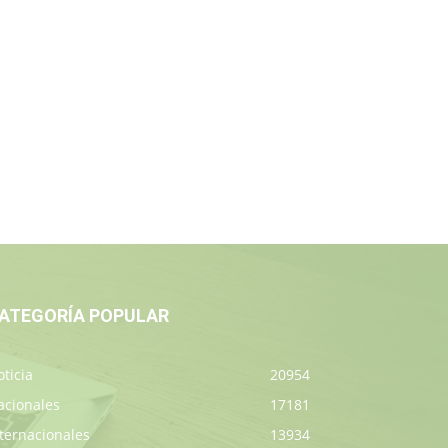
ATEGORÍA POPULAR
ticia
20954
acionales
17181
ternacionales
13934