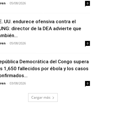
ren
-
05/08/2026
0
E. UU. endurece ofensiva contra el
JNG: director de la DEA advierte que
ambién...
ren
-
05/08/2026
0
epública Democrática del Congo supera
os 1,650 fallecidos por ébola y los casos
onfirmados...
ren
-
03/08/2026
0
Cargar más