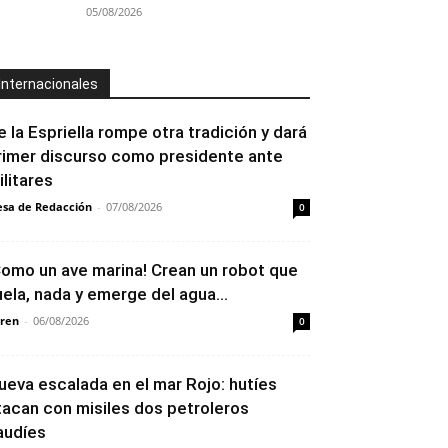
05/08/2026
Internacionales
e la Espriella rompe otra tradición y dará
rimer discurso como presidente ante
ilitares
sa de Redacción
-
07/08/2026
0
Como un ave marina! Crean un robot que
uela, nada y emerge del agua...
ren
-
06/08/2026
0
ueva escalada en el mar Rojo: hutíes
tacan con misiles dos petroleros
audíes