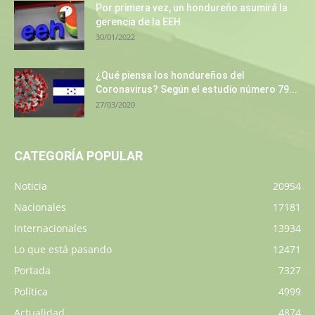
Por primera vez, un hondureño asumirá la
gerencia de la EEH
30/01/2022
¿Qué piensa los hondureños del
Coronavirus? Según el estudio número 79...
27/03/2020
CATEGORÍA POPULAR
Noticia
20954
Nacionales
17181
Internacionales
13934
Lo que está pasando
12471
Portada
7327
Política
4999
Actualidad
4874