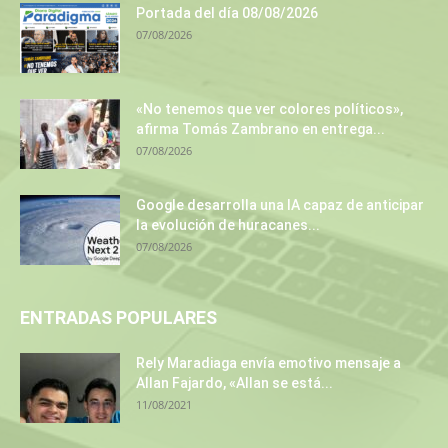
Portada del día 08/08/2026
07/08/2026
«No tenemos que ver colores políticos»,
afirma Tomás Zambrano en entrega...
07/08/2026
Google desarrolla una IA capaz de anticipar
la evolución de huracanes...
07/08/2026
ENTRADAS POPULARES
Rely Maradiaga envía emotivo mensaje a
Allan Fajardo, «Allan se está...
11/08/2021