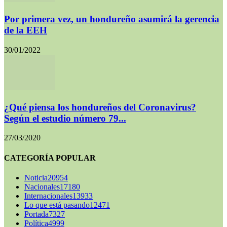
Por primera vez, un hondureño asumirá la gerencia
de la EEH
30/01/2022
¿Qué piensa los hondureños del Coronavirus?
Según el estudio número 79...
27/03/2020
CATEGORÍA POPULAR
Noticia
20954
Nacionales
17180
Internacionales
13933
Lo que está pasando
12471
Portada
7327
Política
4999