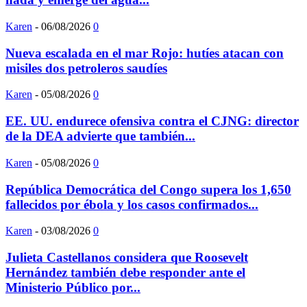
Karen
-
06/08/2026
0
Nueva escalada en el mar Rojo: hutíes atacan con
misiles dos petroleros saudíes
Karen
-
05/08/2026
0
EE. UU. endurece ofensiva contra el CJNG: director
de la DEA advierte que también...
Karen
-
05/08/2026
0
República Democrática del Congo supera los 1,650
fallecidos por ébola y los casos confirmados...
Karen
-
03/08/2026
0
Julieta Castellanos considera que Roosevelt
Hernández también debe responder ante el
Ministerio Público por...