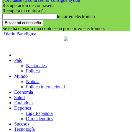
¿Olvidaste tu contraseña? consigue ayuda
Recuperación de contraseña
Recupera tu contraseña
tu correo electrónico
Se te ha enviado una contraseña por correo electrónico.
Diario Paradigma
País
Nacionales
Política
Mundo
Noticia
Política internacional
Economía
Salud
Farándula
Deportes
Liga Española
Otros deportes
Sucesos
Tecnología