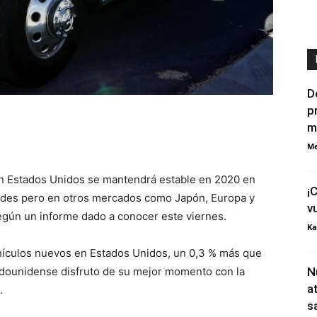
D
p
m
Me
en Estados Unidos se mantendrá estable en 2020 en
¡
dades pero en otros mercados como Japón, Europa y
v
egún un informe dado a conocer este viernes.
Ka
ehículos nuevos en Estados Unidos, un 0,3 % más que
tadounidense disfruto de su mejor momento con la
N
a
.
s