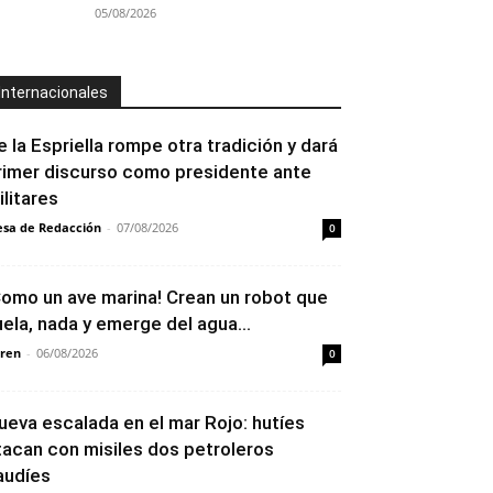
05/08/2026
Internacionales
e la Espriella rompe otra tradición y dará
rimer discurso como presidente ante
ilitares
sa de Redacción
-
07/08/2026
0
Como un ave marina! Crean un robot que
uela, nada y emerge del agua...
ren
-
06/08/2026
0
ueva escalada en el mar Rojo: hutíes
tacan con misiles dos petroleros
audíes