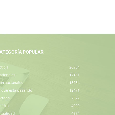
ATEGORÍA POPULAR
ticia
20954
acionales
17181
ternacionales
13934
o que está pasando
12471
ortada
7327
lítica
4999
ctualidad
4874