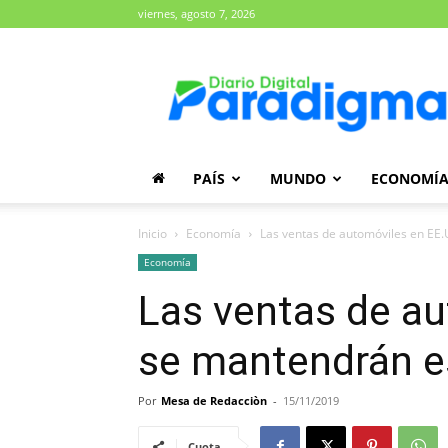
viernes, agosto 7, 2026
Diario
Paradigma
PAÍS
MUNDO
ECONOMÍ
Inicio
Economía
Las ventas de automóviles en EE
Economía
Las ventas de au
se mantendrán e
Por
Mesa de Redacciòn
-
15/11/2019
Cuota