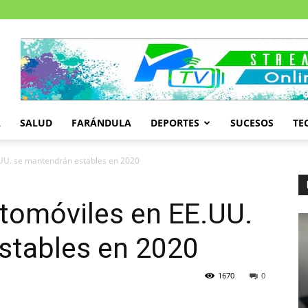
A
SALUD
FARÁNDULA
DEPORTES
SUCESOS
TE
.UU. se mantendrán estables en 2020
tomóviles en EE.UU.
stables en 2020
1670
0