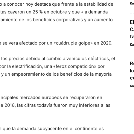
Ka
 a conocer hoy destaca que frente a la estabilidad del
tas cayeron un 25 % en octubre y que «la demanda
amiento de los beneficios corporativos y un aumento
E
C
t
 se verá afectado por un «cuádruple golpe» en 2020.
Ka
 los precios debido al cambio a vehículos eléctricos, el
R
r la electrificación, una «feroz competición» por
l
y un empeoramiento de los beneficios de la mayoría
c
Ka
rincipales mercados europeos se recuperaron en
 2018, las cifras todavía fueron muy inferiores a las
an que la demanda subyacente en el continente es