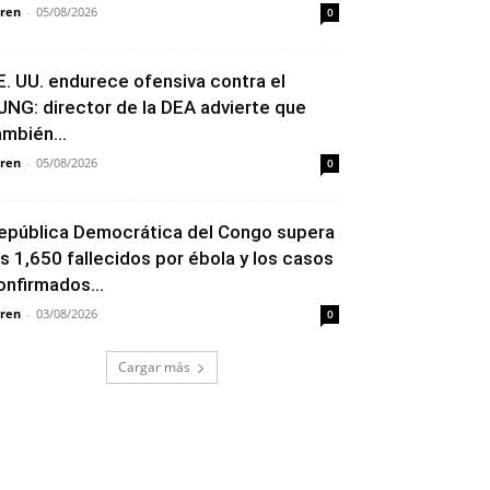
ren
-
05/08/2026
0
E. UU. endurece ofensiva contra el
JNG: director de la DEA advierte que
ambién...
ren
-
05/08/2026
0
epública Democrática del Congo supera
os 1,650 fallecidos por ébola y los casos
onfirmados...
ren
-
03/08/2026
0
Cargar más