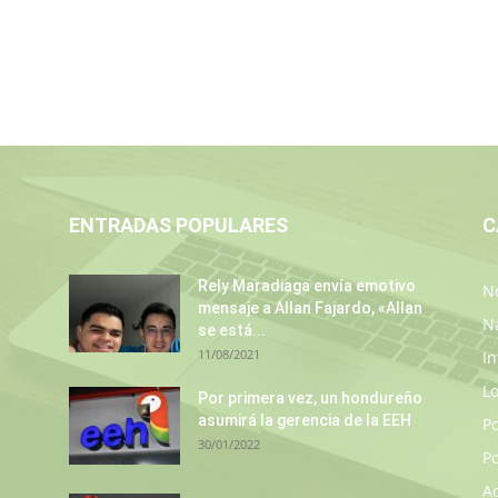
ENTRADAS POPULARES
C
Rely Maradiaga envía emotivo
No
mensaje a Allan Fajardo, «Allan
N
se está...
11/08/2021
In
L
s
Por primera vez, un hondureño
asumirá la gerencia de la EEH
P
30/01/2022
Po
A