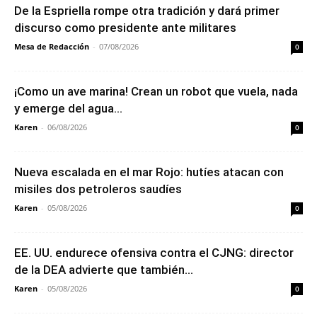
De la Espriella rompe otra tradición y dará primer
discurso como presidente ante militares
Mesa de Redacción
-
07/08/2026
0
¡Como un ave marina! Crean un robot que vuela, nada
y emerge del agua...
Karen
-
06/08/2026
0
Nueva escalada en el mar Rojo: hutíes atacan con
misiles dos petroleros saudíes
Karen
-
05/08/2026
0
EE. UU. endurece ofensiva contra el CJNG: director
de la DEA advierte que también...
Karen
-
05/08/2026
0