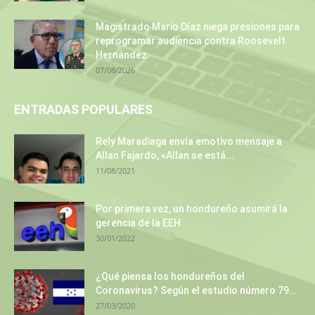
Magistrado Mario Díaz niega presiones para
reprogramar audiencia contra Roosevelt
Hernández
07/08/2026
ENTRADAS POPULARES
Rely Maradiaga envía emotivo mensaje a
Allan Fajardo, «Allan se está...
11/08/2021
Por primera vez, un hondureño asumirá la
gerencia de la EEH
30/01/2022
¿Qué piensa los hondureños del
Coronavirus? Según el estudio número 79...
27/03/2020