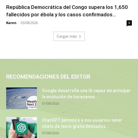
República Democrática del Congo supera los 1,650
fallecidos por ébola y los casos confirmados...
Karen
-
03/08/2026
0
Cargar más
RECOMENDACIONES DEL EDITOR
Google desarrolla una IA capaz de anticipar
la evolución de huracanes...
07/08/2026
ChatGPT permitirá a sus usuarios tener
chats de texto gratis ilimitados...
07/08/2026