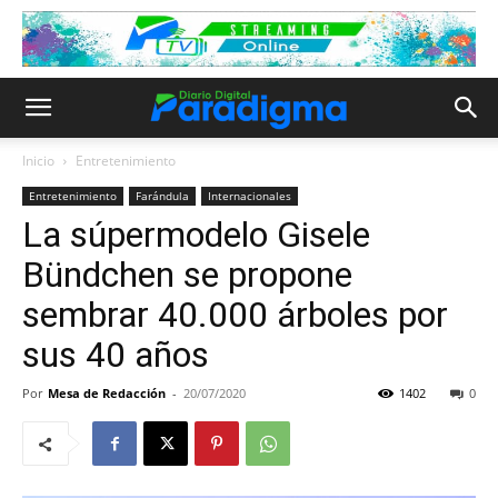
Inicio
Entretenimiento
Entretenimiento
Farándula
Internacionales
La súpermodelo Gisele
Bündchen se propone
sembrar 40.000 árboles por
sus 40 años
Por
Mesa de Redacción
-
20/07/2020
1402
0