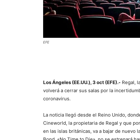
EFE
Los Ángeles (EE.UU.), 3 oct (EFE).-
Regal, l
volverá a cerrar sus salas por la incertidu
coronavirus.
La noticia llegó desde el Reino Unido, don
Cineworld, la propietaria de Regal y que p
en las islas británicas, va a bajar de nuevo
Bond, «No Time to Die», no se estrenará ha