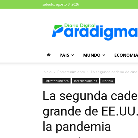
sábado, agosto 8, 2026
Diario
Paradigma
PAÍS
MUNDO
ECONOMÍ
Inicio
Entretenimiento
La segunda cadena de cines
Entretenimiento
Internacionales
Noticia
La segunda cade
grande de EE.UU.
la pandemia