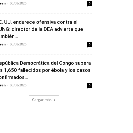
ren
-
05/08/2026
0
E. UU. endurece ofensiva contra el
JNG: director de la DEA advierte que
ambién...
ren
-
05/08/2026
0
epública Democrática del Congo supera
os 1,650 fallecidos por ébola y los casos
onfirmados...
ren
-
03/08/2026
0
Cargar más