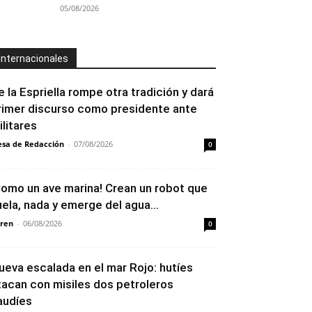
05/08/2026
Internacionales
e la Espriella rompe otra tradición y dará
rimer discurso como presidente ante
ilitares
sa de Redacción
-
07/08/2026
0
Como un ave marina! Crean un robot que
uela, nada y emerge del agua...
ren
-
06/08/2026
0
ueva escalada en el mar Rojo: hutíes
tacan con misiles dos petroleros
audíes