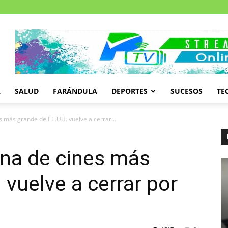
A
SALUD
FARÁNDULA
DEPORTES
SUCESOS
TE
 más grande de EE.UU. vuelve a cerrar...
na de cines más
 vuelve a cerrar por