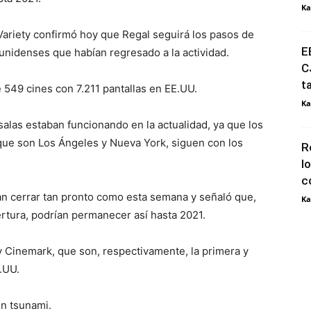
Ka
Variety confirmó hoy que Regal seguirá los pasos de
E
ounidenses que habían regresado a la actividad.
C
t
 549 cines con 7.211 pantallas en EE.UU.
Ka
alas estaban funcionando en la actualidad, ya que los
ue son Los Ángeles y Nueva York, siguen con los
R
l
c
ían cerrar tan pronto como esta semana y señaló que,
Ka
rtura, podrían permanecer así hasta 2021.
y Cinemark, que son, respectivamente, la primera y
.UU.
n tsunami.