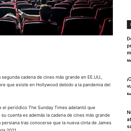
D
p
m
Me
a segunda cadena de cines más grande en EE.UU.,
¡
mbre que existe en Hollywood debido a la pandemia del
v
Ka
de el periódico The Sunday Times adelantó que
N
or su cuenta es además la cadena de cines más grande
a
 la persiana tras conocerse que la nueva cinta de James
s
sta 2021.