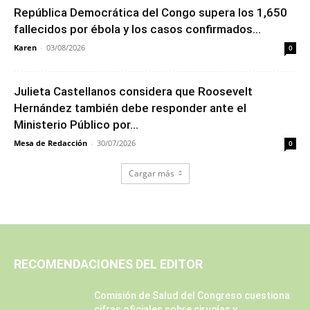
República Democrática del Congo supera los 1,650
fallecidos por ébola y los casos confirmados...
Karen
-
03/08/2026
0
Julieta Castellanos considera que Roosevelt
Hernández también debe responder ante el
Ministerio Público por...
Mesa de Redacción
-
30/07/2026
0
Cargar más
RECOMENDACIONES DEL EDITOR
Comisión de Salud del Congreso cuestiona
cifras oficiales sobre cirugías y...