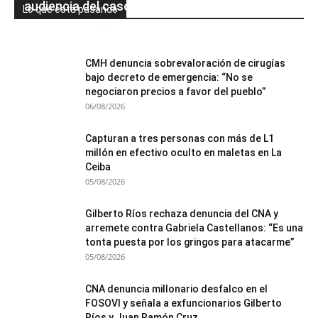
audiencia del caso Pandora II
Lo que está pasando
Mesa de Redacción
-
06/08/2026
0
CMH denuncia sobrevaloración de cirugías
bajo decreto de emergencia: “No se
negociaron precios a favor del pueblo”
06/08/2026
Capturan a tres personas con más de L1
millón en efectivo oculto en maletas en La
Ceiba
05/08/2026
Gilberto Ríos rechaza denuncia del CNA y
arremete contra Gabriela Castellanos: “Es una
tonta puesta por los gringos para atacarme”
05/08/2026
CNA denuncia millonario desfalco en el
FOSOVI y señala a exfuncionarios Gilberto
Ríos y Juan Ramón Cruz