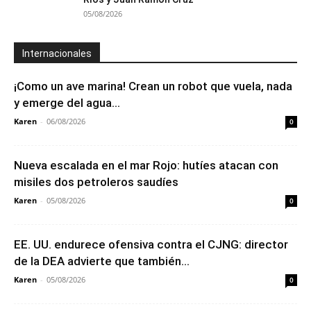
05/08/2026
Internacionales
¡Como un ave marina! Crean un robot que vuela, nada
y emerge del agua...
Karen
-
06/08/2026
0
Nueva escalada en el mar Rojo: hutíes atacan con
misiles dos petroleros saudíes
Karen
-
05/08/2026
0
EE. UU. endurece ofensiva contra el CJNG: director
de la DEA advierte que también...
Karen
-
05/08/2026
0