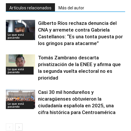
Artículos relacionados
Más del autor
Gilberto Ríos rechaza denuncia del
CNA y arremete contra Gabriela
Lo que está
Castellanos: “Es una tonta puesta por
pasando
los gringos para atacarme”
Tomás Zambrano descarta
privatización de la ENEE y afirma que
Lo que está
la segunda vuelta electoral no es
pasando
prioridad
Casi 30 mil hondureños y
nicaragüenses obtuvieron la
Lo que está
ciudadanía española en 2025, una
pasando
cifra histórica para Centroamérica