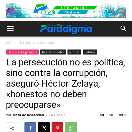
Inicio
Lo que está pasando
Lo que está pasando
Internacionales
Noticia
Política
La persecución no es política,
sino contra la corrupción,
aseguró Héctor Zelaya,
«honestos no deben
preocuparse»
Por
Mesa de Redacción
-
21/11/2023
1000
0