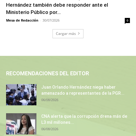
Hernández también debe responder ante el
Ministerio Público por...
Mesa de Redacción
-
30/07/2026
0
Cargar más
RECOMENDACIONES DEL EDITOR
Juan Orlando Hernández niega haber
amenazado a representantes de la PGR...
06/08/2026
CNA alerta que la corrupción drena más de
L3 mil millones...
06/08/2026