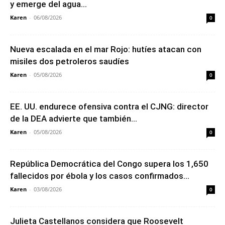
y emerge del agua...
Karen
-
06/08/2026
0
Nueva escalada en el mar Rojo: hutíes atacan con
misiles dos petroleros saudíes
Karen
-
05/08/2026
0
EE. UU. endurece ofensiva contra el CJNG: director
de la DEA advierte que también...
Karen
-
05/08/2026
0
República Democrática del Congo supera los 1,650
fallecidos por ébola y los casos confirmados...
Karen
-
03/08/2026
0
Julieta Castellanos considera que Roosevelt