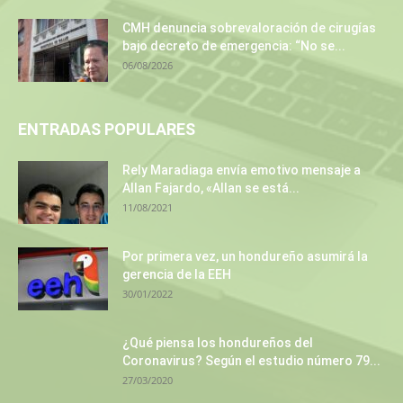
CMH denuncia sobrevaloración de cirugías
bajo decreto de emergencia: “No se...
06/08/2026
ENTRADAS POPULARES
Rely Maradiaga envía emotivo mensaje a
Allan Fajardo, «Allan se está...
11/08/2021
Por primera vez, un hondureño asumirá la
gerencia de la EEH
30/01/2022
¿Qué piensa los hondureños del
Coronavirus? Según el estudio número 79...
27/03/2020