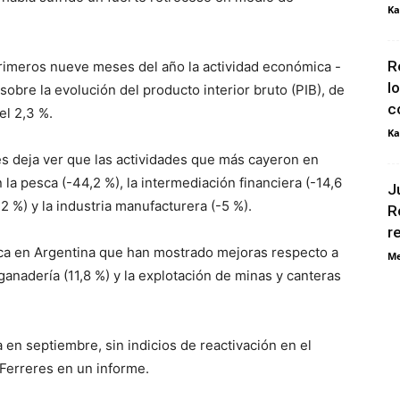
Ka
R
primeros nueve meses del año la actividad económica -
l
sobre la evolución del producto interior bruto (PIB), de
c
el 2,3 %.
Ka
es deja ver que las actividades que más cayeron en
la pesca (-44,2 %), la intermediación financiera (-14,6
J
,2 %) y la industria manufacturera (-5 %).
R
r
ca en Argentina que han mostrado mejoras respecto a
Me
 ganadería (11,8 %) y la explotación de minas y canteras
en septiembre, sin indicios de reactivación en el
 Ferreres en un informe.