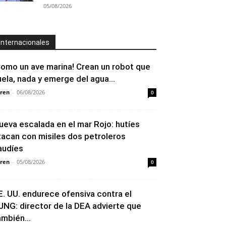
05/08/2026
Internacionales
Como un ave marina! Crean un robot que
uela, nada y emerge del agua...
ren
-
06/08/2026
0
ueva escalada en el mar Rojo: hutíes
tacan con misiles dos petroleros
audíes
ren
-
05/08/2026
0
E. UU. endurece ofensiva contra el
JNG: director de la DEA advierte que
ambién...