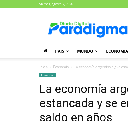
viernes, agosto 7, 2026
Diario
Paradigma
PAÍS
MUNDO
ECONOMÍ
Inicio
Economía
La economía argentina sigue esta
Economía
La economía arg
estancada y se 
saldo en años