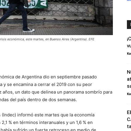
¡
risis económica, este martes, en Buenos Aires (Argentina). EFE
v
Ka
N
conómica de Argentina dio en septiembre pasado
a
a y se encamina a cerrar el 2019 con su peor
s
z años, un dato que delinea un panorama sombrío para
Ka
endas del país dentro de dos semanas.
E
os (Indec) informó este martes que la economía
C
2,1 % en términos interanuales y un 1,6 % en
t
había sufrido un fuerte retroceso en medio de