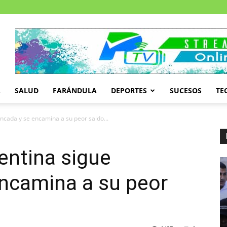
A
SALUD
FARÁNDULA
DEPORTES
SUCESOS
TE
ncada y se encamina a su peor saldo...
entina sigue
encamina a su peor