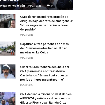
Mesa de Redacción
-
06/08/2026
0
CMH denuncia sobrevaloración de
cirugías bajo decreto de emergencia:
“No se negociaron precios a favor
del pueblo”
06/08/2026
Capturan a tres personas con más
de L1 millón en efectivo oculto en
maletas en La Ceiba
05/08/2026
Gilberto Ríos rechaza denuncia del
CNA y arremete contra Gabriela
Castellanos: “Es una tonta puesta
por los gringos para atacarme”
05/08/2026
CNA denuncia millonario desfalco en
el FOSOVI y señala a exfuncionarios
Gilberto Ríos y Juan Ramón Cruz