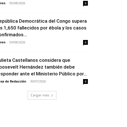
ren
-
05/08/2026
0
epública Democrática del Congo supera
os 1,650 fallecidos por ébola y los casos
onfirmados...
ren
-
03/08/2026
0
ulieta Castellanos considera que
oosevelt Hernández también debe
esponder ante el Ministerio Público por...
sa de Redacción
-
30/07/2026
0
Cargar más