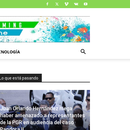
CNOLOGÍA
Lo que está pasando
Juan Orlando Hernández niega
haber amenazado a representantes
de la PGR en audiencia del caso
Pandora II