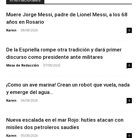
Internacionales
Muere Jorge Messi, padre de Lionel Messi, a los 68
años en Rosario
Karen
-
08/08/2026
0
De la Espriella rompe otra tradición y dará primer
discurso como presidente ante militares
Mesa de Redacción
-
07/08/2026
0
¡Como un ave marina! Crean un robot que vuela, nada
y emerge del agua...
Karen
-
06/08/2026
0
Nueva escalada en el mar Rojo: hutíes atacan con
misiles dos petroleros saudíes
Karen
-
05/08/2026
0