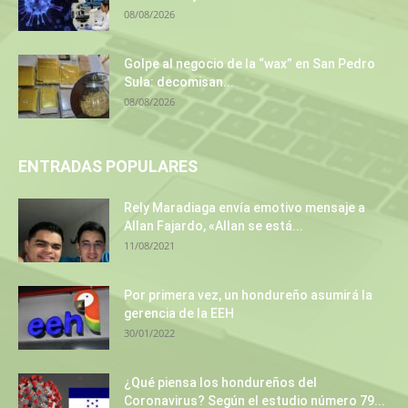
08/08/2026
Golpe al negocio de la “wax” en San Pedro
Sula: decomisan...
08/08/2026
ENTRADAS POPULARES
Rely Maradiaga envía emotivo mensaje a
Allan Fajardo, «Allan se está...
11/08/2021
Por primera vez, un hondureño asumirá la
gerencia de la EEH
30/01/2022
¿Qué piensa los hondureños del
Coronavirus? Según el estudio número 79...