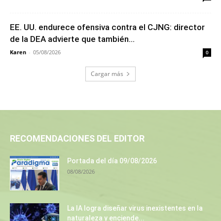
EE. UU. endurece ofensiva contra el CJNG: director
de la DEA advierte que también...
Karen
-
05/08/2026
0
Cargar más
RECOMENDACIONES DEL EDITOR
Portada del día 09/08/2026
08/08/2026
La IA logra diseñar virus inexistentes en la
naturaleza y enciende...