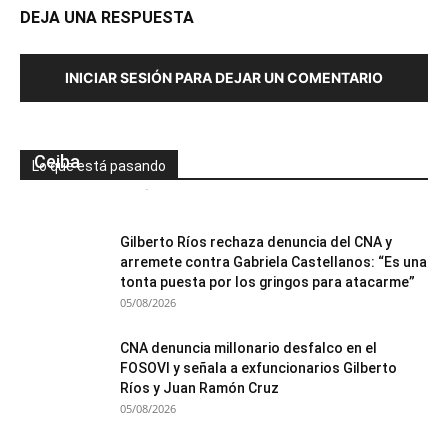
DEJA UNA RESPUESTA
INICIAR SESIÓN PARA DEJAR UN COMENTARIO
Capturan a tres personas con más de L1
millón en efectivo oculto en maletas en La
Ceiba
Lo que está pasando
Mesa de Redacción
-
05/08/2026
0
Gilberto Ríos rechaza denuncia del CNA y
arremete contra Gabriela Castellanos: “Es una
tonta puesta por los gringos para atacarme”
05/08/2026
CNA denuncia millonario desfalco en el
FOSOVI y señala a exfuncionarios Gilberto
Ríos y Juan Ramón Cruz
05/08/2026