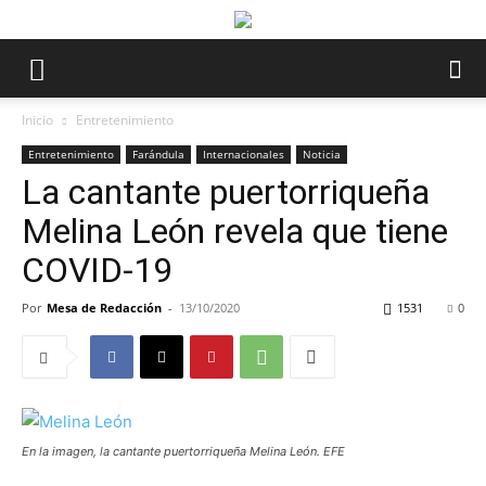
Inicio
Entretenimiento
Entretenimiento
Farándula
Internacionales
Noticia
La cantante puertorriqueña
Melina León revela que tiene
COVID-19
Por
Mesa de Redacción
-
13/10/2020
1531
0
En la imagen, la cantante puertorriqueña Melina León. EFE