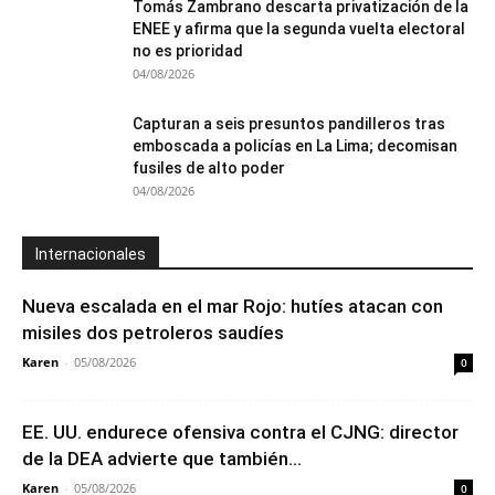
Tomás Zambrano descarta privatización de la
ENEE y afirma que la segunda vuelta electoral
no es prioridad
04/08/2026
Capturan a seis presuntos pandilleros tras
emboscada a policías en La Lima; decomisan
fusiles de alto poder
04/08/2026
Internacionales
Nueva escalada en el mar Rojo: hutíes atacan con
misiles dos petroleros saudíes
Karen
-
05/08/2026
0
EE. UU. endurece ofensiva contra el CJNG: director
de la DEA advierte que también...
Karen
-
05/08/2026
0