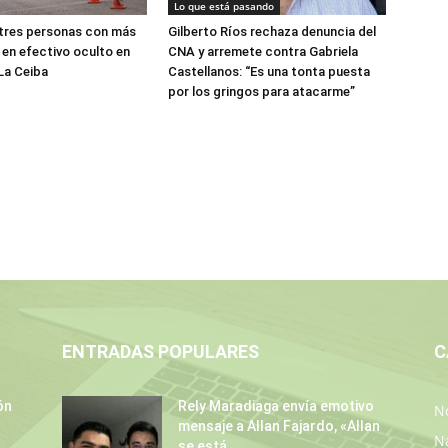
Lo que está pasando
 tres personas con más
Gilberto Ríos rechaza denuncia del
 en efectivo oculto en
CNA y arremete contra Gabriela
La Ceiba
Castellanos: “Es una tonta puesta
por los gringos para atacarme”
ENTRADAS POPULARES
C
ón
Rely Maradiaga envía emotivo
No
mensaje a Allan Fajardo, «Allan
N
se está...