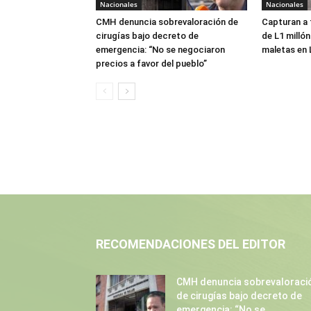
Nacionales
Nacionales
CMH denuncia sobrevaloración de
Capturan a
cirugías bajo decreto de
de L1 millón
emergencia: “No se negociaron
maletas en 
precios a favor del pueblo”
RECOMENDACIONES DEL EDITOR
CMH denuncia sobrevaloraci
de cirugías bajo decreto de
emergencia: “No se...