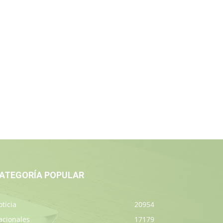
ATEGORÍA POPULAR
ticia
20954
acionales
17179