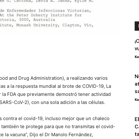
¡
v
Ka
N
ood and Drug Administration), a realizando varios
a
ias a la respuesta mundial al brote de COVID-19, La
s
or la FDA que previamente demostró tener actividad
Ka
 (SARS-CoV-2), con una sola adición a las células.
s contra el covid-19, incluso mejor que un chaleco
E
 también te protege para que no transmitas el covid-
C
t
ce la vacuna”, Dijo el Dr Manolo Fernández,