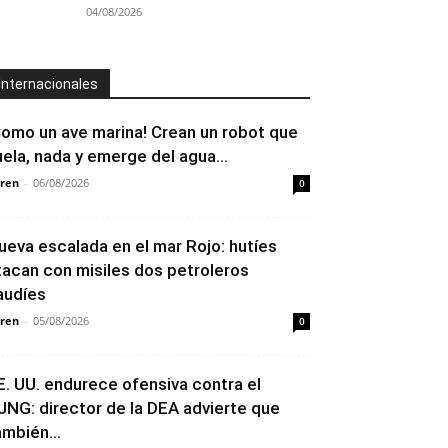
04/08/2026
Internacionales
Como un ave marina! Crean un robot que
uela, nada y emerge del agua...
ren
-
06/08/2026
0
ueva escalada en el mar Rojo: hutíes
tacan con misiles dos petroleros
audíes
ren
-
05/08/2026
0
E. UU. endurece ofensiva contra el
JNG: director de la DEA advierte que
ambién...