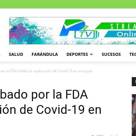
A
SALUD
FARÁNDULA
DEPORTES
SUCESOS
TE
or la FDA inhibe la replicación de Covid-19 en ensayos
bado por la FDA
ción de Covid-19 en