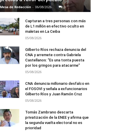
Mesa de Redacción
-
06/08/2026
0
Capturan a tres personas con más
de L1 millón en efectivo oculto en
maletas en La Ceiba
05/08/2026
Gilberto Ríos rechaza denuncia del
CNA y arremete contra Gabriela
Castellanos: “Es una tonta puesta
por los gringos para atacarme”
05/08/2026
CNA denuncia millonario desfalco en
el FOSOVI y señala a exfuncionarios
Gilberto Ríos y Juan Ramón Cruz
05/08/2026
Tomás Zambrano descarta
privatización de la ENEE y afirma que
la segunda vuelta electoral no es
prioridad