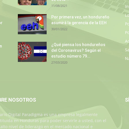
11/08/2021
In
L
Por primera vez, un hondureño
or
asumirá la gerencia de la EEH
P
30/01/2022
Po
A
¿Qué piensa los hondureños
un
S
del Coronavirus? Según el
estudio número 79...
N
27/03/2020
BRE NOSOTROS
S
iario Digital Paradigma es una empresa legalmente
tituida en Honduras para poder servirle a usted, con el
alto nivel de liderazgo en el mercado nacional e