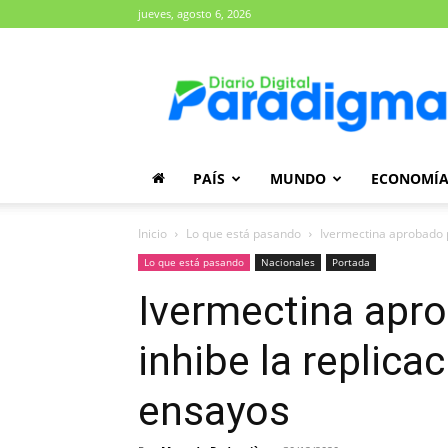
jueves, agosto 6, 2026
Diario
Paradigma
PAÍS
MUNDO
ECONOMÍ
Inicio
Lo que está pasando
Ivermectina aprobado p
Lo que está pasando
Nacionales
Portada
Ivermectina apro
inhibe la replica
ensayos