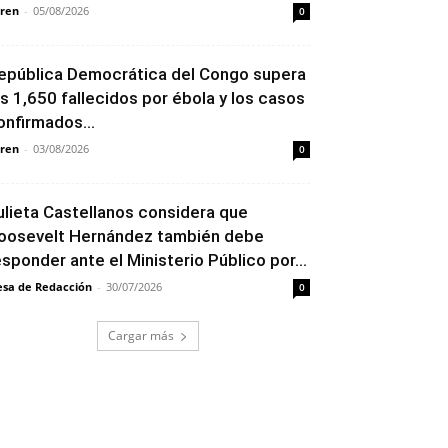
ren
-
05/08/2026
0
epública Democrática del Congo supera
os 1,650 fallecidos por ébola y los casos
onfirmados...
ren
-
03/08/2026
0
ulieta Castellanos considera que
oosevelt Hernández también debe
esponder ante el Ministerio Público por...
sa de Redacción
-
30/07/2026
0
Cargar más