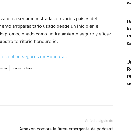
Ka
zando a ser administradas en varios países del
R
ento antiparasitario usado desde un inicio en el
l
ndo promocionado como un tratamiento seguro y eficaz.
c
uestro territorio hondureño.
Ka
nos online seguros en Honduras
J
uras
ivermectina
R
r
Me
Artículo siguiente
Amazon compra la firma emergente de podcast