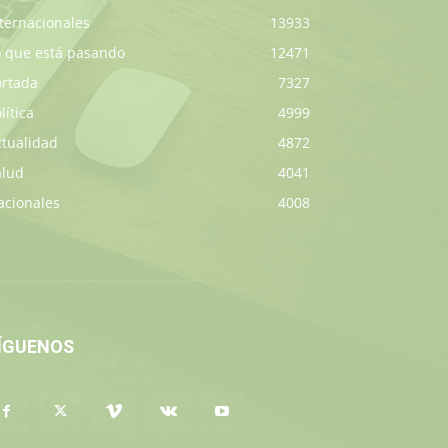
ternacionales
13933
o que está pasando
12471
ortada
7327
lítica
4999
ctualidad
4872
alud
4041
acionales
4008
ÍGUENOS