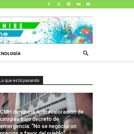
CNOLOGÍA
Lo que está pasando
CMH denuncia sobrevaloración de
cirugías bajo decreto de
emergencia: “No se negociaron
precios a favor del pueblo”