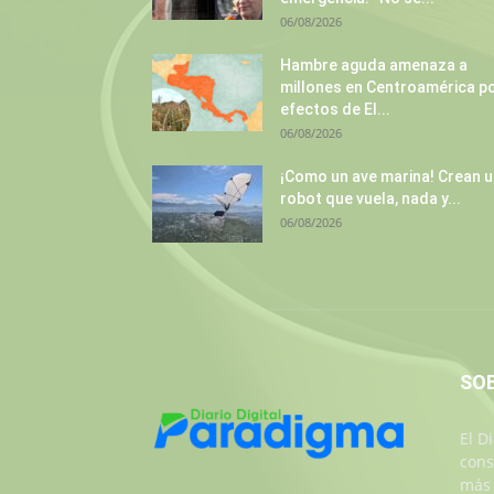
06/08/2026
Hambre aguda amenaza a
millones en Centroamérica p
efectos de El...
06/08/2026
¡Como un ave marina! Crean 
robot que vuela, nada y...
06/08/2026
SO
El D
cons
más 