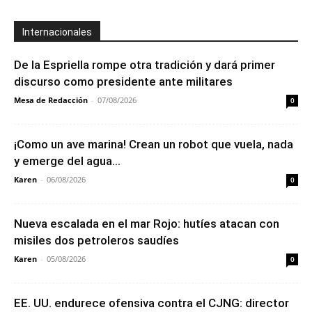
Internacionales
De la Espriella rompe otra tradición y dará primer
discurso como presidente ante militares
Mesa de Redacción
-
07/08/2026
0
¡Como un ave marina! Crean un robot que vuela, nada
y emerge del agua...
Karen
-
06/08/2026
0
Nueva escalada en el mar Rojo: hutíes atacan con
misiles dos petroleros saudíes
Karen
-
05/08/2026
0
EE. UU. endurece ofensiva contra el CJNG: director