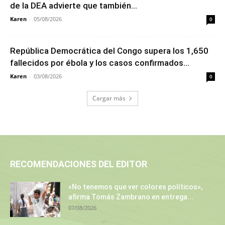
de la DEA advierte que también...
Karen
-
05/08/2026
0
República Democrática del Congo supera los 1,650
fallecidos por ébola y los casos confirmados...
Karen
-
03/08/2026
0
Cargar más
RECOMENDACIONES DEL EDITOR
«No tenemos que ver colores políticos»,
afirma Tomás Zambrano en entrega...
07/08/2026