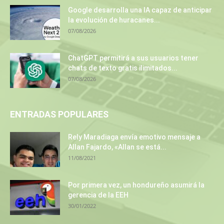
Google desarrolla una IA capaz de anticipar
la evolución de huracanes...
07/08/2026
ChatGPT permitirá a sus usuarios tener
chats de texto gratis ilimitados...
07/08/2026
ENTRADAS POPULARES
Rely Maradiaga envía emotivo mensaje a
Allan Fajardo, «Allan se está...
11/08/2021
Por primera vez, un hondureño asumirá la
gerencia de la EEH
30/01/2022