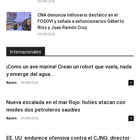
05/08/2026
CNA denuncia millonario desfalco en el
FOSOVI y señala a exfuncionarios Gilberto
Ríos y Juan Ramón Cruz
05/08/2026
Internacionales
¡Como un ave marina! Crean un robot que vuela, nada
y emerge del agua...
Karen
-
06/08/2026
0
Nueva escalada en el mar Rojo: hutíes atacan con
misiles dos petroleros saudíes
Karen
-
05/08/2026
0
EE. UU. endurece ofensiva contra el CJNG: director