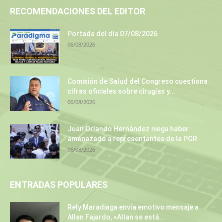
RECOMENDACIONES DEL EDITOR
Portada del día 07/08/2026
06/08/2026
Comisión de Salud del Congreso cuestiona
cifras oficiales sobre cirugías y...
06/08/2026
Juan Orlando Hernández niega haber
amenazado a representantes de la PGR...
06/08/2026
ENTRADAS POPULARES
Rely Maradiaga envía emotivo mensaje a
Allan Fajardo, «Allan se está...