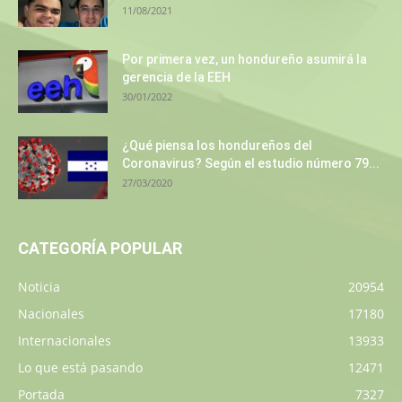
11/08/2021
Por primera vez, un hondureño asumirá la
gerencia de la EEH
30/01/2022
¿Qué piensa los hondureños del
Coronavirus? Según el estudio número 79...
27/03/2020
CATEGORÍA POPULAR
Noticia
20954
Nacionales
17180
Internacionales
13933
Lo que está pasando
12471
Portada
7327