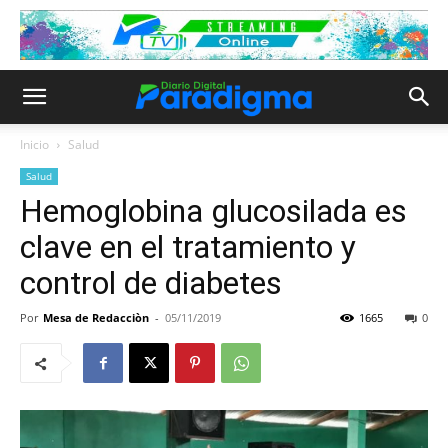
Inicio
Salud
Salud
Hemoglobina glucosilada es
clave en el tratamiento y
control de diabetes
Por
Mesa de Redacciòn
-
05/11/2019
1665
0