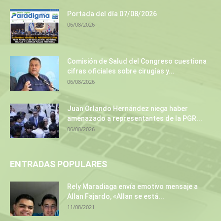
Portada del día 07/08/2026
06/08/2026
Comisión de Salud del Congreso cuestiona
cifras oficiales sobre cirugías y...
06/08/2026
Juan Orlando Hernández niega haber
amenazado a representantes de la PGR...
06/08/2026
ENTRADAS POPULARES
Rely Maradiaga envía emotivo mensaje a
Allan Fajardo, «Allan se está...
11/08/2021