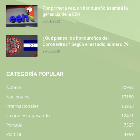
Por primera vez, un hondureño asumirá la
gerencia de la EEH
30/01/2022
¿Qué piensa los hondureños del
Coronavirus? Según el estudio número 79...
27/03/2020
CATEGORÍA POPULAR
Noticia
20954
Nacionales
17180
Internacionales
13933
Lo que está pasando
12471
Portada
7327
Política
4999