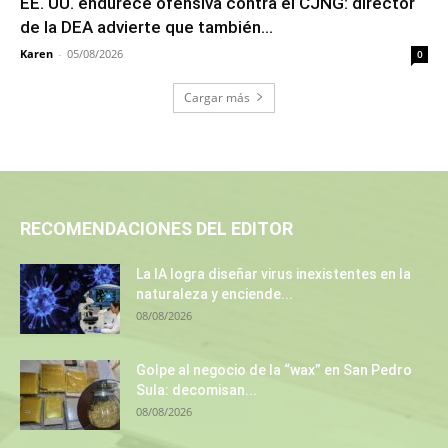
EE. UU. endurece ofensiva contra el CJNG: director
de la DEA advierte que también...
Karen
-
05/08/2026
0
Cargar más
RECOMENDACIONES DEL EDITOR
La IA logra diseñar virus inexistentes en la
naturaleza y enciende...
08/08/2026
Golpe al negocio de la “wax” en San Pedro
Sula: decomisan...
08/08/2026