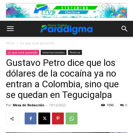
Inicio
Lo que está pasando
Lo que está pasando
Internacionales
Noticia
Gustavo Petro dice que los
dólares de la cocaína ya no
entran a Colombia, sino que
se quedan en Tegucigalpa
Por
Mesa de Redacción
-
19/12/2022
1090
0