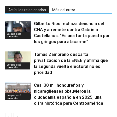
Artículos relacionados
Más del autor
Gilberto Ríos rechaza denuncia del
CNA y arremete contra Gabriela
Lo que está
Castellanos: “Es una tonta puesta por
pasando
los gringos para atacarme”
Tomás Zambrano descarta
privatización de la ENEE y afirma que
Lo que está
la segunda vuelta electoral no es
pasando
prioridad
Casi 30 mil hondureños y
nicaragüenses obtuvieron la
Lo que está
ciudadanía española en 2025, una
pasando
cifra histórica para Centroamérica