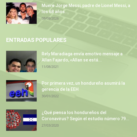
Muere Jorge Messi, padre de Lionel Messi, a
los 68 años...
08/08/2026
ENTRADAS POPULARES
Rely Maradiaga envía emotivo mensaje a
Allan Fajardo, «Allan se está...
11/08/2021
Por primera vez, un hondureño asumirá la
gerencia de la EEH
30/01/2022
¿Qué piensa los hondureños del
Coronavirus? Según el estudio número 79...
27/03/2020