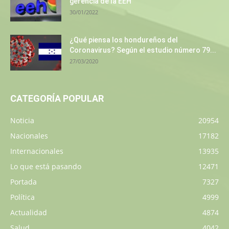
gerencia de la EEH
30/01/2022
¿Qué piensa los hondureños del
Coronavirus? Según el estudio número 79...
27/03/2020
CATEGORÍA POPULAR
Noticia
20954
Nacionales
17182
Internacionales
13935
Lo que está pasando
12471
Portada
7327
Política
4999
Actualidad
4874
Salud
4042