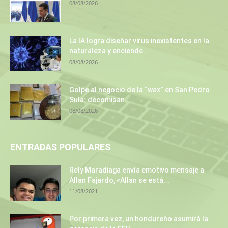
08/08/2026
La IA logra diseñar virus inexistentes en la
naturaleza y enciende...
08/08/2026
Golpe al negocio de la “wax” en San Pedro
Sula: decomisan...
08/08/2026
ENTRADAS POPULARES
Rely Maradiaga envía emotivo mensaje a
Allan Fajardo, «Allan se está...
11/08/2021
Por primera vez, un hondureño asumirá la