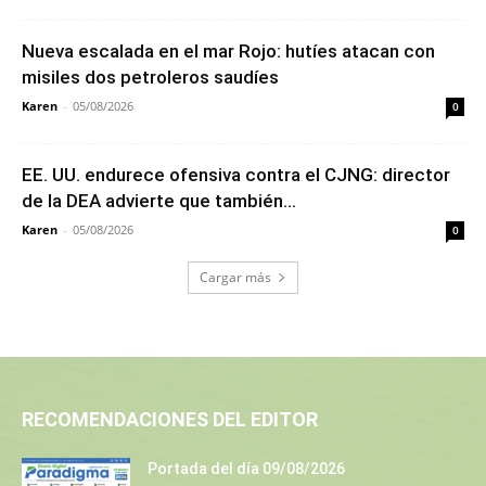
Nueva escalada en el mar Rojo: hutíes atacan con
misiles dos petroleros saudíes
Karen
-
05/08/2026
0
EE. UU. endurece ofensiva contra el CJNG: director
de la DEA advierte que también...
Karen
-
05/08/2026
0
Cargar más
RECOMENDACIONES DEL EDITOR
Portada del día 09/08/2026