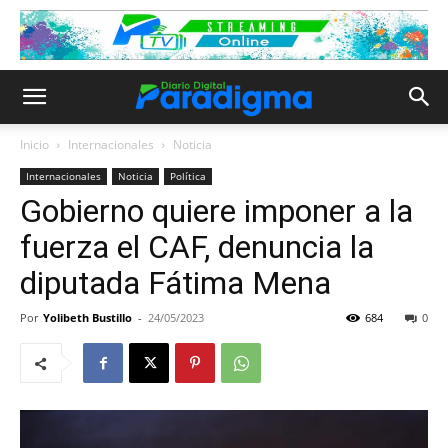
Inicio
Internacionales
Noticia
Internacionales
Noticia
Política
Gobierno quiere imponer a la
fuerza el CAF, denuncia la
diputada Fátima Mena
Por
Yolibeth Bustillo
-
24/05/2023
684
0