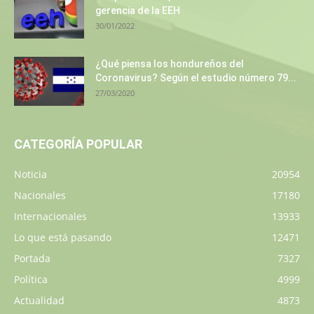
gerencia de la EEH
30/01/2022
¿Qué piensa los hondureños del
Coronavirus? Según el estudio número 79...
27/03/2020
CATEGORÍA POPULAR
Noticia
20954
Nacionales
17180
Internacionales
13933
Lo que está pasando
12471
Portada
7327
Política
4999
Actualidad
4873