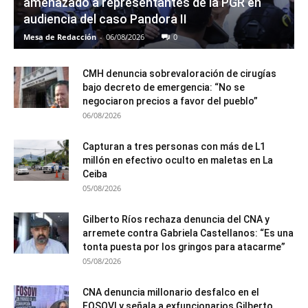
amenazado a representantes de la PGR en
audiencia del caso Pandora II
Mesa de Redacción
-
06/08/2026
0
CMH denuncia sobrevaloración de cirugías
bajo decreto de emergencia: “No se
negociaron precios a favor del pueblo”
06/08/2026
Capturan a tres personas con más de L1
millón en efectivo oculto en maletas en La
Ceiba
05/08/2026
Gilberto Ríos rechaza denuncia del CNA y
arremete contra Gabriela Castellanos: “Es una
tonta puesta por los gringos para atacarme”
05/08/2026
CNA denuncia millonario desfalco en el
FOSOVI y señala a exfuncionarios Gilberto