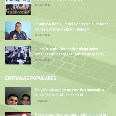
06/08/2026
Comisión de Salud del Congreso cuestiona
cifras oficiales sobre cirugías y...
06/08/2026
Juan Orlando Hernández niega haber
amenazado a representantes de la PGR...
06/08/2026
ENTRADAS POPULARES
Rely Maradiaga envía emotivo mensaje a
Allan Fajardo, «Allan se está...
11/08/2021
Por primera vez, un hondureño asumirá la