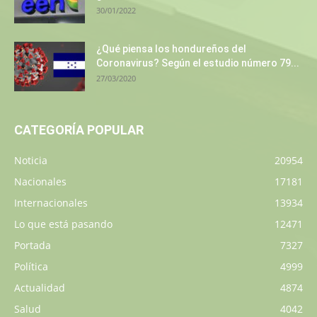
30/01/2022
¿Qué piensa los hondureños del
Coronavirus? Según el estudio número 79...
27/03/2020
CATEGORÍA POPULAR
Noticia
20954
Nacionales
17181
Internacionales
13934
Lo que está pasando
12471
Portada
7327
Política
4999
Actualidad
4874
Salud
4042