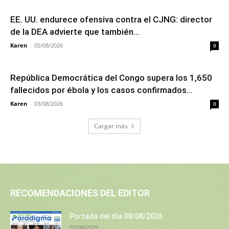
EE. UU. endurece ofensiva contra el CJNG: director
de la DEA advierte que también...
Karen
-
05/08/2026
0
República Democrática del Congo supera los 1,650
fallecidos por ébola y los casos confirmados...
Karen
-
03/08/2026
0
Cargar más
RECOMENDACIONES DEL EDITOR
Portada del día 08/08/2026
07/08/2026