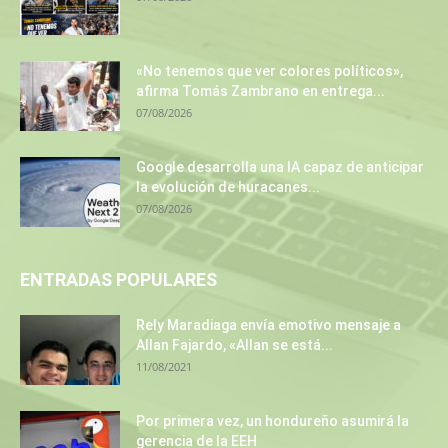
«No tenemos que ver colores políticos»,
afirma Tomás Zambrano en entrega...
07/08/2026
Google desarrolla una IA capaz de anticipar
la evolución de huracanes...
07/08/2026
ENTRADAS POPULARES
Rely Maradiaga envía emotivo mensaje a
Allan Fajardo, «Allan se está...
11/08/2021
Por primera vez, un hondureño asumirá la
gerencia de la EEH