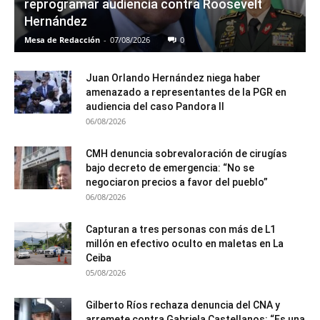
reprogramar audiencia contra Roosevelt
Hernández
Mesa de Redacción
-
07/08/2026
0
Juan Orlando Hernández niega haber
amenazado a representantes de la PGR en
audiencia del caso Pandora II
06/08/2026
CMH denuncia sobrevaloración de cirugías
bajo decreto de emergencia: “No se
negociaron precios a favor del pueblo”
06/08/2026
Capturan a tres personas con más de L1
millón en efectivo oculto en maletas en La
Ceiba
05/08/2026
Gilberto Ríos rechaza denuncia del CNA y
arremete contra Gabriela Castellanos: “Es una