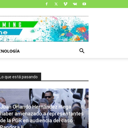
CNOLOGÍA
Lo que está pasando
Juan Orlando Hernández niega
haber amenazado a representantes
de la PGR en audiencia del caso
Pandora II