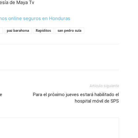
esía de Maya Tv
nos online seguros en Honduras
paz barahona
Rapiditos
san pedro sula
Artículo siguiente
e
Para el próximo jueves estará habilitado el
hospital móvil de SPS