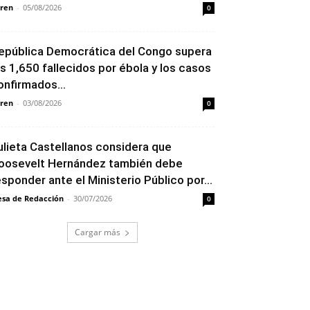
ren
-
05/08/2026
0
epública Democrática del Congo supera
os 1,650 fallecidos por ébola y los casos
onfirmados...
ren
-
03/08/2026
0
ulieta Castellanos considera que
oosevelt Hernández también debe
esponder ante el Ministerio Público por...
sa de Redacción
-
30/07/2026
0
Cargar más