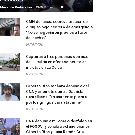
Mesa de Redacción
-
06/08/2026
0
CMH denuncia sobrevaloración de
cirugías bajo decreto de emergencia:
“No se negociaron precios a favor
del pueblo”
06/08/2026
Capturan a tres personas con más
de L1 millón en efectivo oculto en
maletas en La Ceiba
05/08/2026
Gilberto Ríos rechaza denuncia del
CNA y arremete contra Gabriela
Castellanos: “Es una tonta puesta
por los gringos para atacarme”
05/08/2026
CNA denuncia millonario desfalco en
el FOSOVI y señala a exfuncionarios
Gilberto Ríos y Juan Ramón Cruz