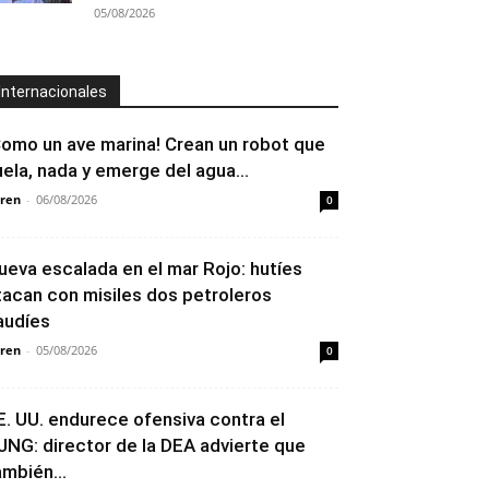
05/08/2026
Internacionales
Como un ave marina! Crean un robot que
uela, nada y emerge del agua...
ren
-
06/08/2026
0
ueva escalada en el mar Rojo: hutíes
tacan con misiles dos petroleros
audíes
ren
-
05/08/2026
0
E. UU. endurece ofensiva contra el
JNG: director de la DEA advierte que
ambién...