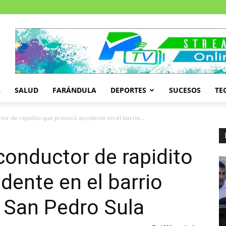
A
SALUD
FARÁNDULA
DEPORTES
SUCESOS
TE
tor de rapidito que provocó accidente en el barrio...
conductor de rapidito
dente en el barrio
 San Pedro Sula