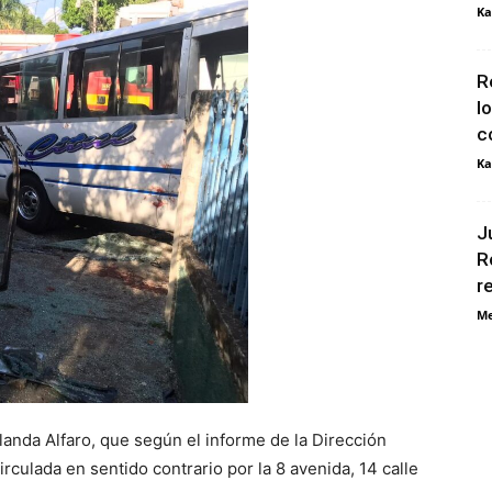
Ka
R
l
c
Ka
J
R
r
Me
landa Alfaro, que según el informe de la Dirección
rculada en sentido contrario por la 8 avenida, 14 calle