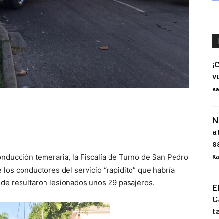
¡
v
Ka
N
a
s
onducción temeraria, la Fiscalía de Turno de San Pedro
Ka
 los conductores del servicio “rapidito” que habría
de resultaron lesionados unos 29 pasajeros.
E
C
t