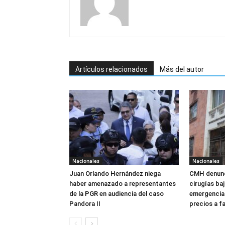
Artículos relacionados
Más del autor
Nacionales
Nacionales
Juan Orlando Hernández niega
CMH denunc
haber amenazado a representantes
cirugías ba
de la PGR en audiencia del caso
emergencia:
Pandora II
precios a f