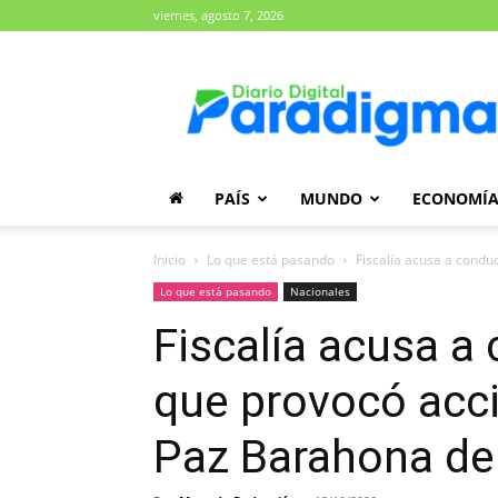
viernes, agosto 7, 2026
Diario
Paradigma
PAÍS
MUNDO
ECONOMÍ
Inicio
Lo que está pasando
Fiscalía acusa a conduc
Lo que está pasando
Nacionales
Fiscalía acusa a 
que provocó acci
Paz Barahona de