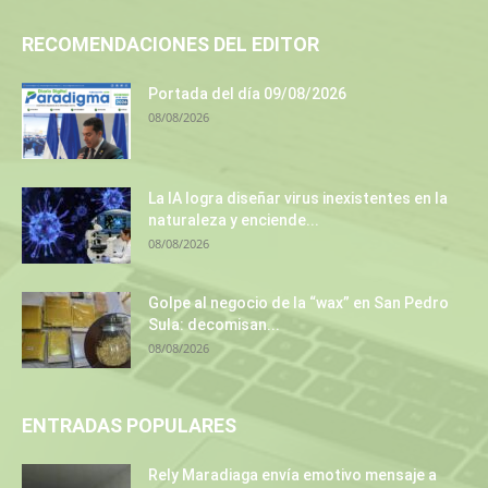
RECOMENDACIONES DEL EDITOR
Portada del día 09/08/2026
08/08/2026
La IA logra diseñar virus inexistentes en la
naturaleza y enciende...
08/08/2026
Golpe al negocio de la “wax” en San Pedro
Sula: decomisan...
08/08/2026
ENTRADAS POPULARES
Rely Maradiaga envía emotivo mensaje a