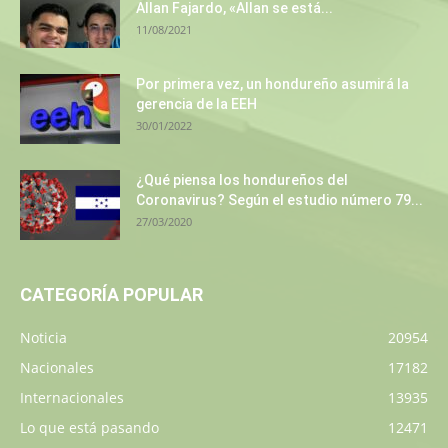
Allan Fajardo, «Allan se está...
11/08/2021
Por primera vez, un hondureño asumirá la
gerencia de la EEH
30/01/2022
¿Qué piensa los hondureños del
Coronavirus? Según el estudio número 79...
27/03/2020
CATEGORÍA POPULAR
Noticia
20954
Nacionales
17182
Internacionales
13935
Lo que está pasando
12471