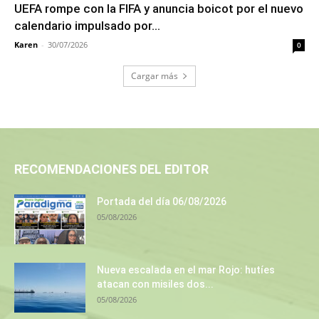
UEFA rompe con la FIFA y anuncia boicot por el nuevo
calendario impulsado por...
Karen
-
30/07/2026
0
Cargar más
RECOMENDACIONES DEL EDITOR
Portada del día 06/08/2026
05/08/2026
Nueva escalada en el mar Rojo: hutíes
atacan con misiles dos...
05/08/2026