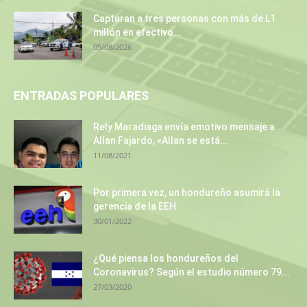
Capturan a tres personas con más de L1
millón en efectivo...
05/08/2026
ENTRADAS POPULARES
Rely Maradiaga envía emotivo mensaje a
Allan Fajardo, «Allan se está...
11/08/2021
Por primera vez, un hondureño asumirá la
gerencia de la EEH
30/01/2022
¿Qué piensa los hondureños del
Coronavirus? Según el estudio número 79...
27/03/2020