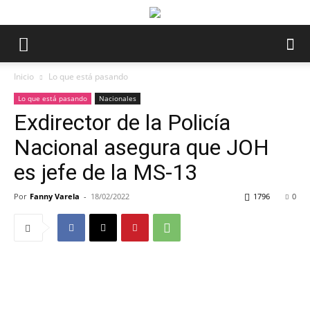
Inicio
Lo que está pasando
Lo que está pasando
Nacionales
Exdirector de la Policía
Nacional asegura que JOH
es jefe de la MS-13
Por
Fanny Varela
-
18/02/2022
1796
0