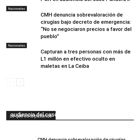
Nacionales
CMH denuncia sobrevaloración de
cirugías bajo decreto de emergencia:
“No se negociaron precios a favor del
pueblo”
Nacionales
Capturan a tres personas con más de
L1 millón en efectivo oculto en
maletas en La Ceiba
Juan Orlando Hernández niega haber
amenazado a representantes de la PGR en
audiencia del caso Pandora II
Lo que está pasando
Mesa de Redacción
-
06/08/2026
0
CMH denuncia sobrevaloración de cirugías