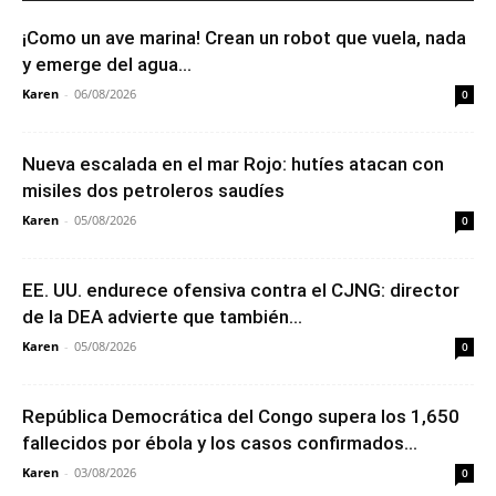
¡Como un ave marina! Crean un robot que vuela, nada
y emerge del agua...
Karen
-
06/08/2026
0
Nueva escalada en el mar Rojo: hutíes atacan con
misiles dos petroleros saudíes
Karen
-
05/08/2026
0
EE. UU. endurece ofensiva contra el CJNG: director
de la DEA advierte que también...
Karen
-
05/08/2026
0
República Democrática del Congo supera los 1,650
fallecidos por ébola y los casos confirmados...
Karen
-
03/08/2026
0