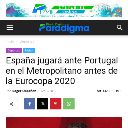
Inicio
Deportes
Deportes
Fútbol
España jugará ante Portugal
en el Metropolitano antes de
la Eurocopa 2020
Por
Roger Ordoñez
-
12/12/2019
1420
0