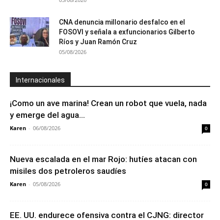
CNA denuncia millonario desfalco en el
FOSOVI y señala a exfuncionarios Gilberto
Ríos y Juan Ramón Cruz
05/08/2026
Internacionales
¡Como un ave marina! Crean un robot que vuela, nada
y emerge del agua...
Karen
-
06/08/2026
0
Nueva escalada en el mar Rojo: hutíes atacan con
misiles dos petroleros saudíes
Karen
-
05/08/2026
0
EE. UU. endurece ofensiva contra el CJNG: director