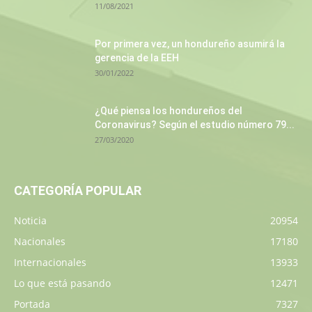
11/08/2021
Por primera vez, un hondureño asumirá la
gerencia de la EEH
30/01/2022
¿Qué piensa los hondureños del
Coronavirus? Según el estudio número 79...
27/03/2020
CATEGORÍA POPULAR
Noticia
20954
Nacionales
17180
Internacionales
13933
Lo que está pasando
12471
Portada
7327