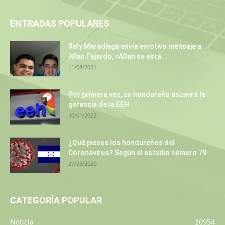
ENTRADAS POPULARES
Rely Maradiaga envía emotivo mensaje a
Allan Fajardo, «Allan se está...
11/08/2021
Por primera vez, un hondureño asumirá la
gerencia de la EEH
30/01/2022
¿Qué piensa los hondureños del
Coronavirus? Según el estudio número 79...
27/03/2020
CATEGORÍA POPULAR
Noticia
20954