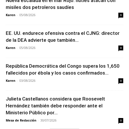
Nueva escalada en el mar Rojo: hutíes atacan con
misiles dos petroleros saudíes
Karen
-
05/08/2026
0
EE. UU. endurece ofensiva contra el CJNG: director
de la DEA advierte que también...
Karen
-
05/08/2026
0
República Democrática del Congo supera los 1,650
fallecidos por ébola y los casos confirmados...
Karen
-
03/08/2026
0
Julieta Castellanos considera que Roosevelt
Hernández también debe responder ante el
Ministerio Público por...
Mesa de Redacción
-
30/07/2026
0