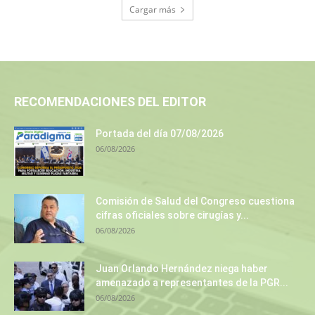
Cargar más
RECOMENDACIONES DEL EDITOR
Portada del día 07/08/2026
06/08/2026
Comisión de Salud del Congreso cuestiona
cifras oficiales sobre cirugías y...
06/08/2026
Juan Orlando Hernández niega haber
amenazado a representantes de la PGR...
06/08/2026