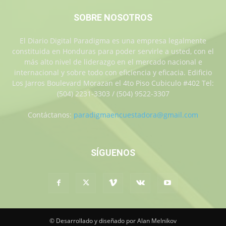
SOBRE NOSOTROS
El Diario Digital Paradigma es una empresa legalmente
constituida en Honduras para poder servirle a usted, con el
más alto nivel de liderazgo en el mercado nacional e
internacional y sobre todo con eficiencia y eficacia. Edificio
Los Jarros Boulevard Morazan el 4to Piso Cubiculo #402 Tel:
(504) 2231-3303 / (504) 9522-3307
Contáctanos:
paradigmaencuestadora@gmail.com
SÍGUENOS
© Desarrollado y diseñado por Alan Melnikov