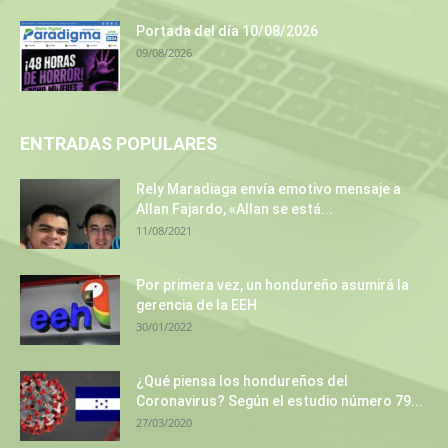
Portada del día 10/08/2026
09/08/2026
ENTRADAS POPULARES
Rely Maradiaga envía emotivo mensaje a
Allan Fajardo, «Allan se está...
11/08/2021
Por primera vez, un hondureño asumirá la
gerencia de la EEH
30/01/2022
¿Qué piensa los hondureños del
Coronavirus? Según el estudio número 79...
27/03/2020