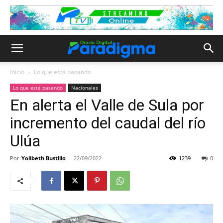
Inicio
Lo que está pasando
Lo que está pasando
Nacionales
En alerta el Valle de Sula por
incremento del caudal del río
Ulúa
Por
Yolibeth Bustillo
-
22/09/2022
1239
0