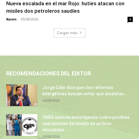
Nueva escalada en el mar Rojo: hutíes atacan con
misiles dos petroleros saudíes
Karen
-
05/08/2026
0
Cargar más
RECOMENDACIONES DEL EDITOR
Jorge Cálix dice que «las reformas
energéticas buscan evitar que alcaldías...
10/08/2026
CNBS anuncia investigación sobre posibles
operaciones de lavado de activos
vinculadas...
10/08/2026