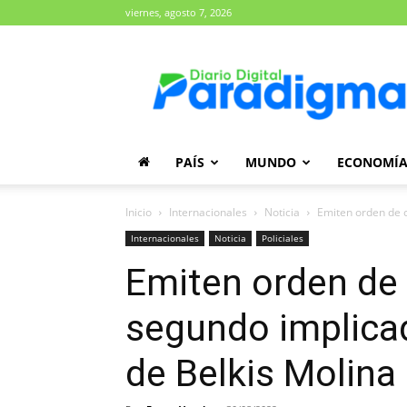
viernes, agosto 7, 2026
Diario
Paradigma
PAÍS
MUNDO
ECONOMÍ
Inicio
Internacionales
Noticia
Emiten orden de c
Internacionales
Noticia
Policiales
Emiten orden de 
segundo implica
de Belkis Molina