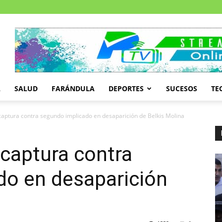
A
SALUD
FARÁNDULA
DEPORTES
SUCESOS
TE
aptura contra segundo implicado en desaparición de Belkis Molina
captura contra
do en desaparición