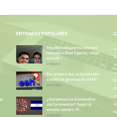
ENTRADAS POPULARES
C
Rely Maradiaga envía emotivo
No
mensaje a Allan Fajardo, «Allan
N
se está...
11/08/2021
In
L
Por primera vez, un hondureño
asumirá la gerencia de la EEH
P
30/01/2022
Po
A
ga
¿Qué piensa los hondureños
S
del Coronavirus? Según el
estudio número 79...
N
27/03/2020