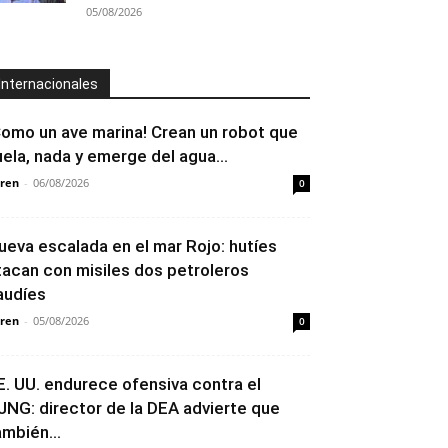
05/08/2026
Internacionales
Como un ave marina! Crean un robot que
uela, nada y emerge del agua...
ren
-
06/08/2026
0
ueva escalada en el mar Rojo: hutíes
tacan con misiles dos petroleros
audíes
ren
-
05/08/2026
0
E. UU. endurece ofensiva contra el
JNG: director de la DEA advierte que
ambién...