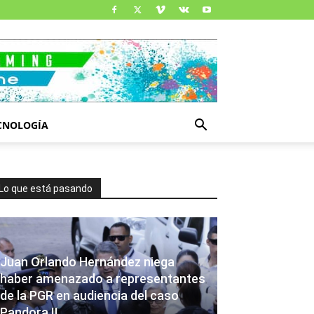
CNOLOGÍA
Lo que está pasando
Juan Orlando Hernández niega
haber amenazado a representantes
de la PGR en audiencia del caso
Pandora II