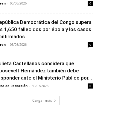
ren
-
05/08/2026
0
epública Democrática del Congo supera
os 1,650 fallecidos por ébola y los casos
onfirmados...
ren
-
03/08/2026
0
ulieta Castellanos considera que
oosevelt Hernández también debe
esponder ante el Ministerio Público por...
sa de Redacción
-
30/07/2026
0
Cargar más