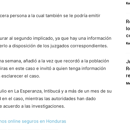
Ka
cera persona a la cual también se le podría emitir
R
l
c
turar al segundo implicado, ya que hay una información
Ka
nerlo a disposición de los juzgados correspondientes.
 semana, añadió a la vez que recordó a la población
J
ras en este caso e invitó a quien tenga información
R
r
 esclarecer el caso.
Me
ulio en La Esperanza, Intibucá y a más de un mes de su
d en el caso, mientras las autoridades han dado
e acuerdo a las investigaciones.
nos online seguros en Honduras