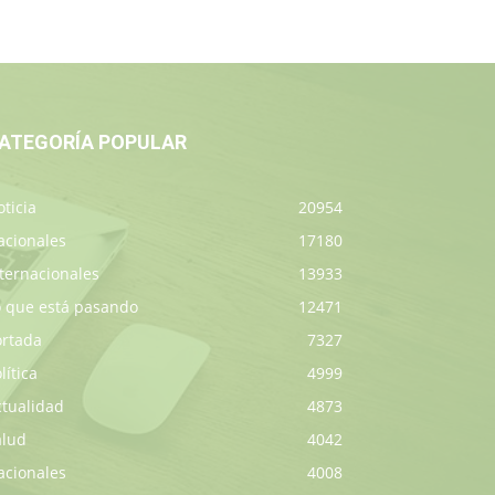
ATEGORÍA POPULAR
ticia
20954
acionales
17180
ternacionales
13933
o que está pasando
12471
ortada
7327
lítica
4999
ctualidad
4873
alud
4042
acionales
4008