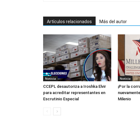
Artículos relacionados
Más del autor
Noticia
Noticia
CCEPL desautoriza a Iroshka Elvir
¡Por la cor
para acreditar representantes en
nuevamente 
Escrutinio Especial
Milenio