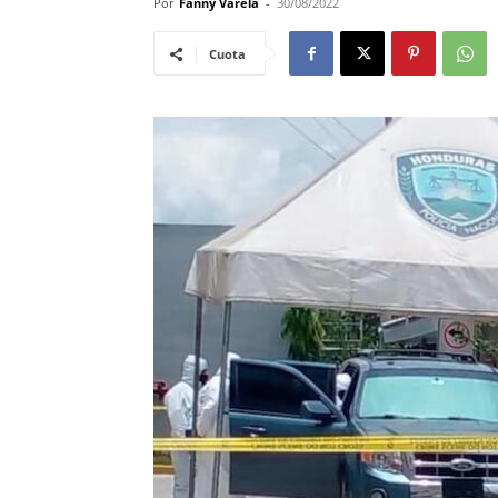
Por
Fanny Varela
-
30/08/2022
Cuota