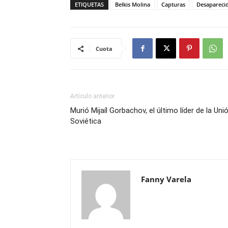
ETIQUETAS
Belkis Molina
Capturas
Desapareci
Cuota
Artículo anterior
Murió Mijaíl Gorbachov, el último líder de la Uni
Soviética
Fanny Varela