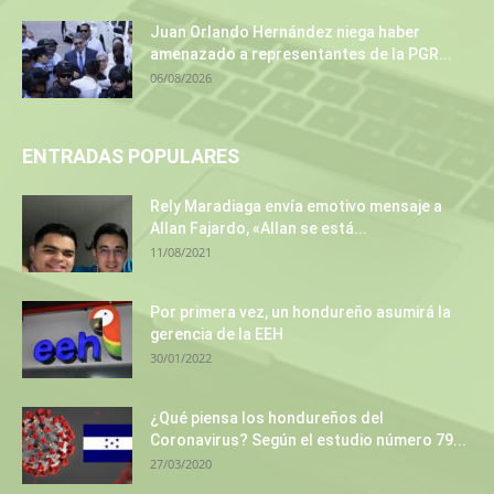
Juan Orlando Hernández niega haber
amenazado a representantes de la PGR...
06/08/2026
ENTRADAS POPULARES
Rely Maradiaga envía emotivo mensaje a
Allan Fajardo, «Allan se está...
11/08/2021
Por primera vez, un hondureño asumirá la
gerencia de la EEH
30/01/2022
¿Qué piensa los hondureños del
Coronavirus? Según el estudio número 79...
27/03/2020