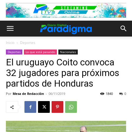
Inicio
Deportes
Deportes
Lo que está pasando
Nacionales
El uruguayo Coito convoca
32 jugadores para próximos
partidos de Honduras
Por
Mesa de Redacciòn
-
06/11/2019
1840
0