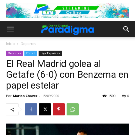
Inicio
Deportes
Deportes
Fútbol
Liga Española
El Real Madrid golea al
Getafe (6-0) con Benzema en
papel estelar
Por
Marlon Chavez
-
15/09/2020
1500
0