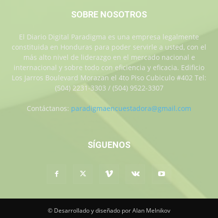
SOBRE NOSOTROS
El Diario Digital Paradigma es una empresa legalmente
constituida en Honduras para poder servirle a usted, con el
más alto nivel de liderazgo en el mercado nacional e
internacional y sobre todo con eficiencia y eficacia. Edificio
Los Jarros Boulevard Morazan el 4to Piso Cubiculo #402 Tel:
(504) 2231-3303 / (504) 9522-3307
Contáctanos:
paradigmaencuestadora@gmail.com
SÍGUENOS
© Desarrollado y diseñado por Alan Melnikov