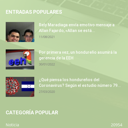
ENTRADAS POPULARES
Rely Maradiaga envía emotivo mensaje a
Allan Fajardo, «Allan se está...
11/08/2021
Por primera vez, un hondureño asumirá la
gerencia de la EEH
30/01/2022
¿Qué piensa los hondureños del
Coronavirus? Según el estudio número 79...
27/03/2020
CATEGORÍA POPULAR
Noticia
20954