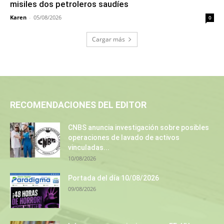
misiles dos petroleros saudíes
Karen
-
05/08/2026
0
Cargar más
RECOMENDACIONES DEL EDITOR
CNBS anuncia investigación sobre posibles
operaciones de lavado de activos
vinculadas...
10/08/2026
Portada del día 10/08/2026
09/08/2026