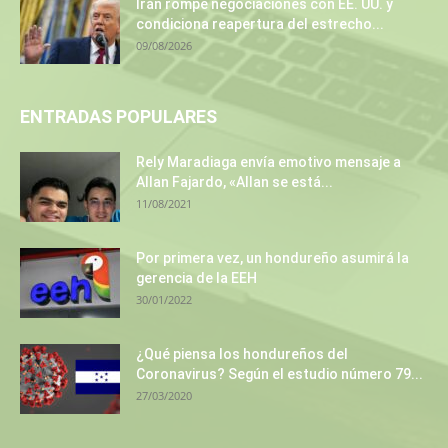
Irán rompe negociaciones con EE. UU. y
condiciona reapertura del estrecho...
09/08/2026
ENTRADAS POPULARES
Rely Maradiaga envía emotivo mensaje a
Allan Fajardo, «Allan se está...
11/08/2021
Por primera vez, un hondureño asumirá la
gerencia de la EEH
30/01/2022
¿Qué piensa los hondureños del
Coronavirus? Según el estudio número 79...
27/03/2020