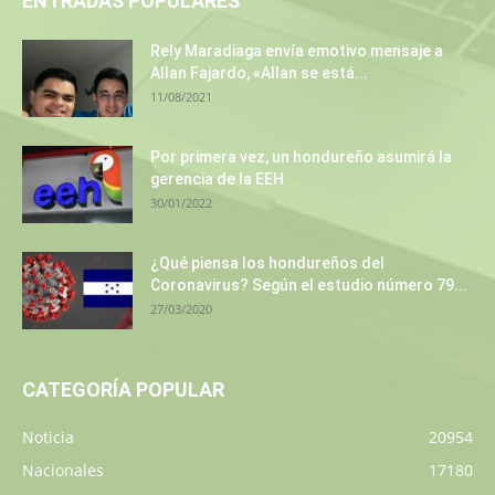
ENTRADAS POPULARES
Rely Maradiaga envía emotivo mensaje a
Allan Fajardo, «Allan se está...
11/08/2021
Por primera vez, un hondureño asumirá la
gerencia de la EEH
30/01/2022
¿Qué piensa los hondureños del
Coronavirus? Según el estudio número 79...
27/03/2020
CATEGORÍA POPULAR
Noticia
20954
Nacionales
17180