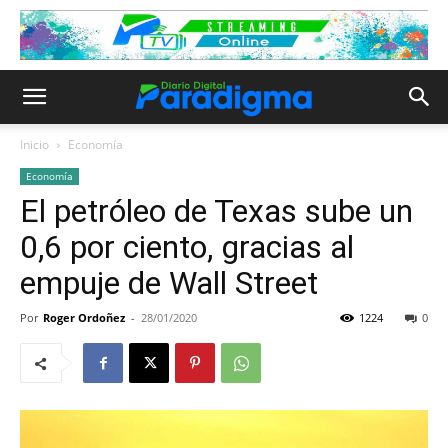
Inicio
Economía
Economía
El petróleo de Texas sube un
0,6 por ciento, gracias al
empuje de Wall Street
Por
Roger Ordoñez
-
28/01/2020
1224
0