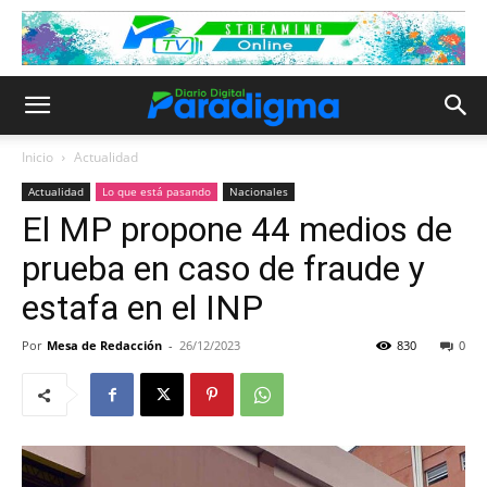
Inicio
Actualidad
Actualidad
Lo que está pasando
Nacionales
El MP propone 44 medios de
prueba en caso de fraude y
estafa en el INP
Por
Mesa de Redacción
-
26/12/2023
830
0