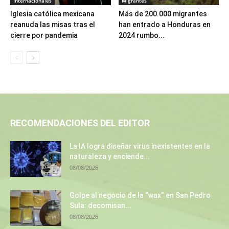
Internacionales
Migrantes
Iglesia católica mexicana
Más de 200.000 migrantes
reanuda las misas tras el
han entrado a Honduras en
cierre por pandemia
2024 rumbo...
RECOMENDACIONES DEL EDITOR
La IA logra diseñar virus inexistentes en la
naturaleza y enciende...
08/08/2026
Golpe al negocio de la “wax” en San Pedro
Sula: decomisan...
08/08/2026