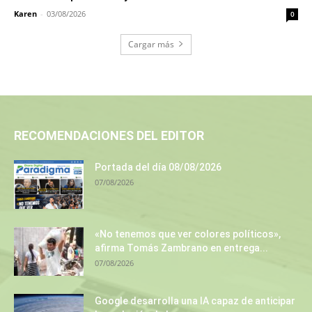
Karen
-
03/08/2026
0
Cargar más
RECOMENDACIONES DEL EDITOR
Portada del día 08/08/2026
07/08/2026
«No tenemos que ver colores políticos»,
afirma Tomás Zambrano en entrega...
07/08/2026
Google desarrolla una IA capaz de anticipar