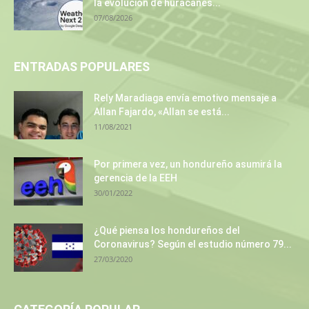
la evolución de huracanes...
07/08/2026
ENTRADAS POPULARES
Rely Maradiaga envía emotivo mensaje a
Allan Fajardo, «Allan se está...
11/08/2021
Por primera vez, un hondureño asumirá la
gerencia de la EEH
30/01/2022
¿Qué piensa los hondureños del
Coronavirus? Según el estudio número 79...
27/03/2020