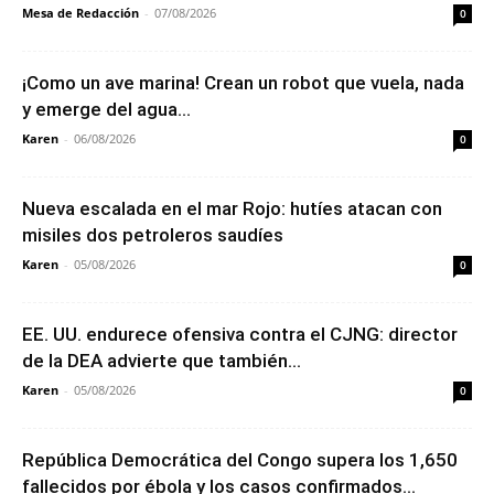
Mesa de Redacción
-
07/08/2026
0
¡Como un ave marina! Crean un robot que vuela, nada
y emerge del agua...
Karen
-
06/08/2026
0
Nueva escalada en el mar Rojo: hutíes atacan con
misiles dos petroleros saudíes
Karen
-
05/08/2026
0
EE. UU. endurece ofensiva contra el CJNG: director
de la DEA advierte que también...
Karen
-
05/08/2026
0
República Democrática del Congo supera los 1,650
fallecidos por ébola y los casos confirmados...