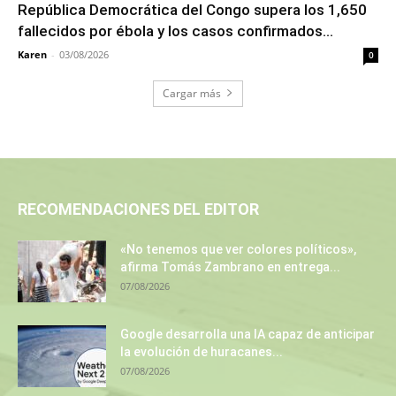
República Democrática del Congo supera los 1,650
fallecidos por ébola y los casos confirmados...
Karen
-
03/08/2026
0
Cargar más
RECOMENDACIONES DEL EDITOR
«No tenemos que ver colores políticos»,
afirma Tomás Zambrano en entrega...
07/08/2026
Google desarrolla una IA capaz de anticipar
la evolución de huracanes...
07/08/2026