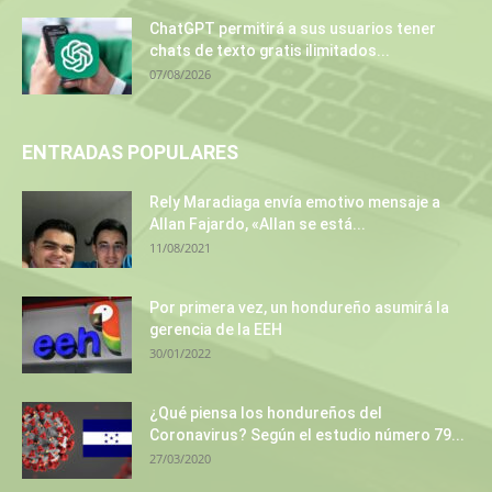
ChatGPT permitirá a sus usuarios tener
chats de texto gratis ilimitados...
07/08/2026
ENTRADAS POPULARES
Rely Maradiaga envía emotivo mensaje a
Allan Fajardo, «Allan se está...
11/08/2021
Por primera vez, un hondureño asumirá la
gerencia de la EEH
30/01/2022
¿Qué piensa los hondureños del
Coronavirus? Según el estudio número 79...
27/03/2020