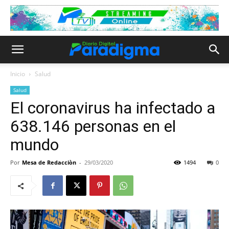
Inicio
Salud
Salud
El coronavirus ha infectado a
638.146 personas en el
mundo
Por
Mesa de Redacciòn
-
29/03/2020
1494
0