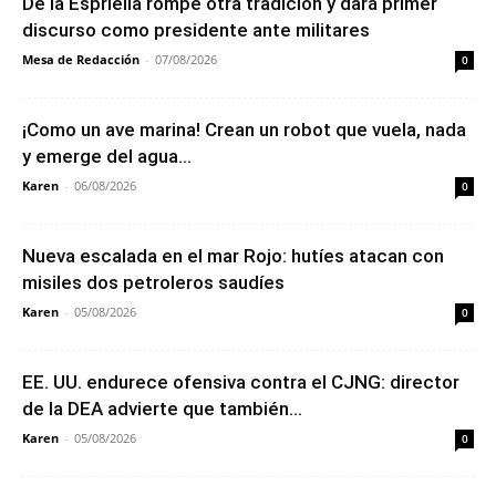
De la Espriella rompe otra tradición y dará primer
discurso como presidente ante militares
Mesa de Redacción
-
07/08/2026
0
¡Como un ave marina! Crean un robot que vuela, nada
y emerge del agua...
Karen
-
06/08/2026
0
Nueva escalada en el mar Rojo: hutíes atacan con
misiles dos petroleros saudíes
Karen
-
05/08/2026
0
EE. UU. endurece ofensiva contra el CJNG: director
de la DEA advierte que también...
Karen
-
05/08/2026
0