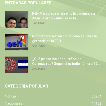
ENTRADAS POPULARES
Rely Maradiaga envía emotivo mensaje a
Allan Fajardo, «Allan se está...
11/08/2021
Por primera vez, un hondureño asumirá la
gerencia de la EEH
30/01/2022
¿Qué piensa los hondureños del
Coronavirus? Según el estudio número 79...
27/03/2020
CATEGORÍA POPULAR
Noticia
20954
Nacionales
17182