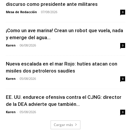
discurso como presidente ante militares
Mesa de Redacción
-
07/08/2026
0
¡Como un ave marina! Crean un robot que vuela, nada
y emerge del agua...
Karen
-
06/08/2026
0
Nueva escalada en el mar Rojo: hutíes atacan con
misiles dos petroleros saudíes
Karen
-
05/08/2026
0
EE. UU. endurece ofensiva contra el CJNG: director
de la DEA advierte que también...
Karen
-
05/08/2026
0
Cargar más