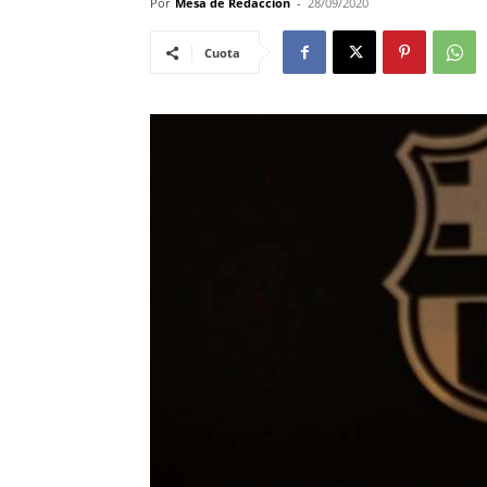
Por
Mesa de Redacciòn
-
28/09/2020
Cuota