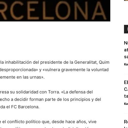
N
a
s
a inhabilitación del presidente de la Generalitat, Quim
Ka
«desproporcionada» y «vulnera gravemente la voluntad
remente en las urnas».
E
C
resa su solidaridad con Torra. «La defensa del
t
echo a decidir forman parte de los principios y del
Ka
da el FC Barcelona.
l conflicto político que, desde hace años, vive
R