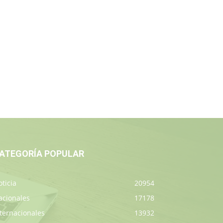
ATEGORÍA POPULAR
ticia
20954
acionales
17178
ternacionales
13932