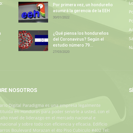
L
o:
Por primera vez, un hondureño
asumirá la gerencia de la EEH
P
30/01/2022
Po
A
n
¿Qué piensa los hondureños
S
.
del Coronavirus? Según el
estudio número 79...
N
27/03/2020
BRE NOSOTROS
S
iario Digital Paradigma es una empresa legalmente
tituida en Honduras para poder servirle a usted, con el
alto nivel de liderazgo en el mercado nacional e
rnacional y sobre todo con eficiencia y eficacia. Edificio
Jarros Boulevard Morazan el 4to Piso Cubiculo #402 Tel: