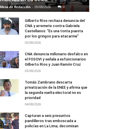
Mesa de Redacción
-
05/08/2026
0
Gilberto Ríos rechaza denuncia del
CNA y arremete contra Gabriela
Castellanos: “Es una tonta puesta
por los gringos para atacarme”
05/08/2026
CNA denuncia millonario desfalco en
el FOSOVI y señala a exfuncionarios
Gilberto Ríos y Juan Ramón Cruz
05/08/2026
Tomás Zambrano descarta
privatización de la ENEE y afirma que
la segunda vuelta electoral no es
prioridad
04/08/2026
Capturan a seis presuntos
pandilleros tras emboscada a
policías en La Lima; decomisan