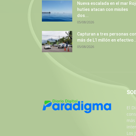
Nueva escalada en el mar Roj
hutíes atacan con misiles
dos...
05/08/2026
Capturan a tres personas co
más de L1 millón en efectivo..
05/08/2026
SO
El D
cons
más 
inte
Los 