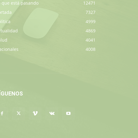
o que está pasando
12471
ortada
7327
lítica
4999
ctualidad
4869
alud
4041
acionales
4008
ÍGUENOS