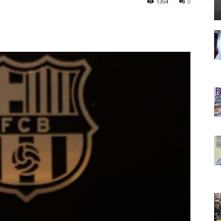
1354
0