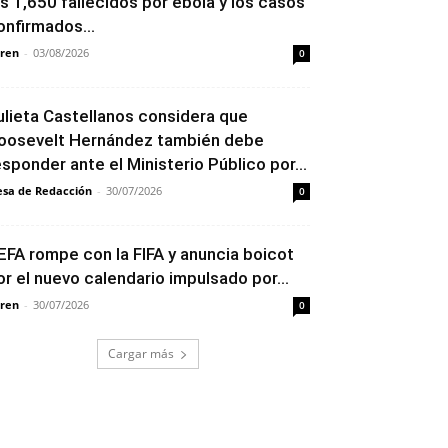
os 1,650 fallecidos por ébola y los casos
onfirmados...
ren
-
03/08/2026
0
ulieta Castellanos considera que
oosevelt Hernández también debe
esponder ante el Ministerio Público por...
sa de Redacción
-
30/07/2026
0
EFA rompe con la FIFA y anuncia boicot
or el nuevo calendario impulsado por...
ren
-
30/07/2026
0
Cargar más