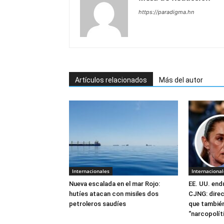
https://paradigma.hn
Artículos relacionados
Más del autor
Internacionales
Internacional
Nueva escalada en el mar Rojo:
EE. UU. end
hutíes atacan con misiles dos
CJNG: direc
petroleros saudíes
que también
“narcopolít