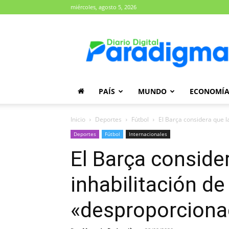
miércoles, agosto 5, 2026
Diario
Paradigma
PAÍS
MUNDO
ECONOMÍ
Inicio
Deportes
Fútbol
El Barça considera que l
Deportes
Fútbol
Internacionales
El Barça conside
inhabilitación de
«desproporciona