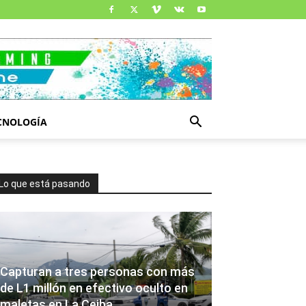
CNOLOGÍA
Lo que está pasando
Capturan a tres personas con más
de L1 millón en efectivo oculto en
maletas en La Ceiba