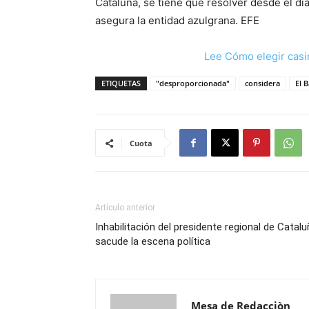
Cataluña, se tiene que resolver desde el diá
asegura la entidad azulgrana. EFE
Lee Cómo elegir casi
ETIQUETAS
"desproporcionada"
considera
El 
Cuota
Artículo anterior
Inhabilitación del presidente regional de Catal
sacude la escena política
Mesa de Redacciòn