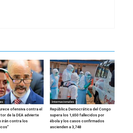
es
Internacionales
urece ofensiva contra el
República Democrática del Congo
tor de la DEA advierte
supera los 1,650 fallecidos por
 irán contra los
ébola y los casos confirmados
icos”
ascienden a 3,748