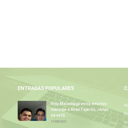
ENTRADAS POPULARES
C
Rely Maradiaga envía emotivo
No
mensaje a Allan Fajardo, «Allan
N
se está...
11/08/2021
In