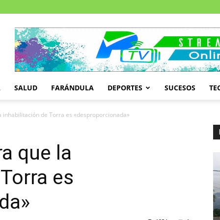
A
SALUD
FARÁNDULA
DEPORTES
SUCESOS
TE
a inhabilitación de Torra es «desproporcionada»
ra que la
 Torra es
da»