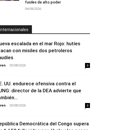
fusiles de alto poder
04/08/2026
Internacionales
ueva escalada en el mar Rojo: hutíes
tacan con misiles dos petroleros
audíes
ren
-
05/08/2026
0
E. UU. endurece ofensiva contra el
JNG: director de la DEA advierte que
ambién...
ren
-
05/08/2026
0
epública Democrática del Congo supera