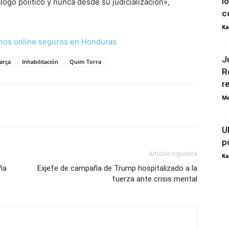
l
logo político y nunca desde su judicialización»,
c
Ka
nos online seguros en Honduras
J
Barça
Inhabilitación
Quim Torra
R
r
Me
U
p
Artículo siguiente
Ka
uña
Exjefe de campaña de Trump hospitalizado a la
fuerza ante crisis mental