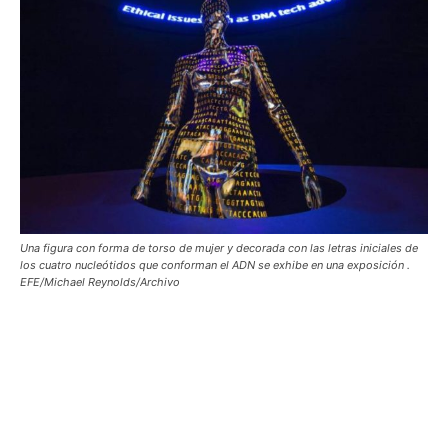
Una figura con forma de torso de mujer y decorada con las letras iniciales de
los cuatro nucleótidos que conforman el ADN se exhibe en una exposición .
EFE/Michael Reynolds/Archivo