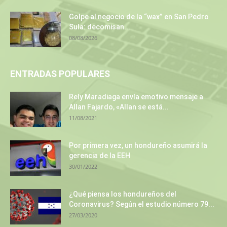
Golpe al negocio de la “wax” en San Pedro
Sula: decomisan...
08/08/2026
ENTRADAS POPULARES
Rely Maradiaga envía emotivo mensaje a
Allan Fajardo, «Allan se está...
11/08/2021
Por primera vez, un hondureño asumirá la
gerencia de la EEH
30/01/2022
¿Qué piensa los hondureños del
Coronavirus? Según el estudio número 79...
27/03/2020