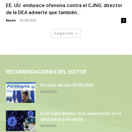
EE. UU. endurece ofensiva contra el CJNG: director
de la DEA advierte que también...
Karen
-
05/08/2026
0
Cargar más
RECOMENDACIONES DEL EDITOR
Portada del día 09/08/2026
08/08/2026
La IA logra diseñar virus inexistentes en la
naturaleza y enciende...
08/08/2026