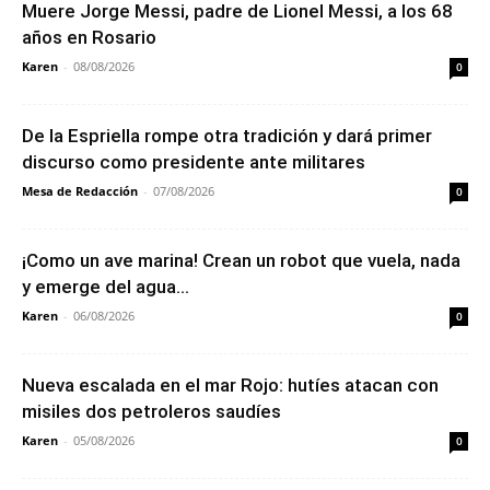
Muere Jorge Messi, padre de Lionel Messi, a los 68
años en Rosario
Karen
-
08/08/2026
0
De la Espriella rompe otra tradición y dará primer
discurso como presidente ante militares
Mesa de Redacción
-
07/08/2026
0
¡Como un ave marina! Crean un robot que vuela, nada
y emerge del agua...
Karen
-
06/08/2026
0
Nueva escalada en el mar Rojo: hutíes atacan con
misiles dos petroleros saudíes
Karen
-
05/08/2026
0