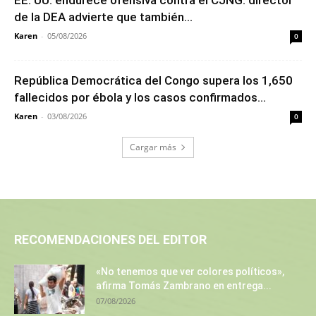
EE. UU. endurece ofensiva contra el CJNG: director
de la DEA advierte que también...
Karen
-
05/08/2026
0
República Democrática del Congo supera los 1,650
fallecidos por ébola y los casos confirmados...
Karen
-
03/08/2026
0
Cargar más
RECOMENDACIONES DEL EDITOR
«No tenemos que ver colores políticos»,
afirma Tomás Zambrano en entrega...
07/08/2026