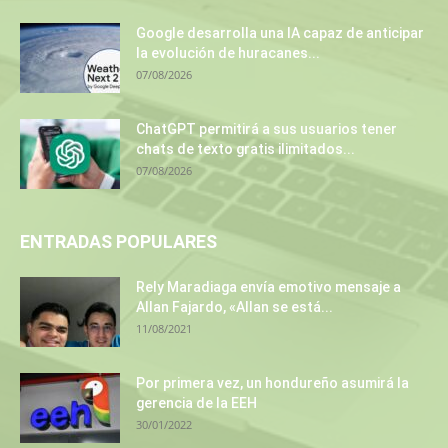
Google desarrolla una IA capaz de anticipar
la evolución de huracanes...
07/08/2026
ChatGPT permitirá a sus usuarios tener
chats de texto gratis ilimitados...
07/08/2026
ENTRADAS POPULARES
Rely Maradiaga envía emotivo mensaje a
Allan Fajardo, «Allan se está...
11/08/2021
Por primera vez, un hondureño asumirá la
gerencia de la EEH
30/01/2022