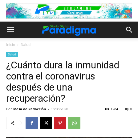
Inicio
Salud
Salud
¿Cuánto dura la inmunidad
contra el coronavirus
después de una
recuperación?
Por
Mesa de Redacciòn
-
18/08/2020
1284
0