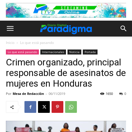
Inicio
Lo que está pasando
Lo que está pasando
Internacionales
Noticia
Portada
Crimen organizado, principal
responsable de asesinatos de
mujeres en Honduras
Por
Mesa de Redacciòn
-
06/11/2019
1650
0