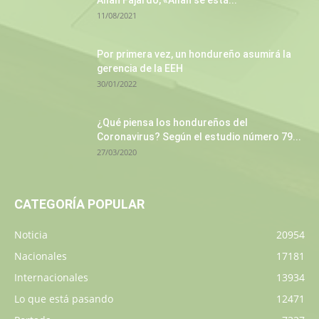
Allan Fajardo, «Allan se está...
11/08/2021
Por primera vez, un hondureño asumirá la
gerencia de la EEH
30/01/2022
¿Qué piensa los hondureños del
Coronavirus? Según el estudio número 79...
27/03/2020
CATEGORÍA POPULAR
Noticia
20954
Nacionales
17181
Internacionales
13934
Lo que está pasando
12471