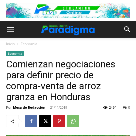
Inicio
Economía
Economía
Comienzan negociaciones
para definir precio de
compra-venta de arroz
granza en Honduras
Por
Mesa de Redacciòn
-
21/11/2019
2434
0