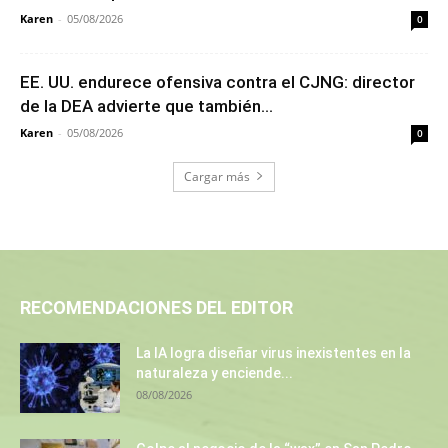
Karen
-
05/08/2026
0
EE. UU. endurece ofensiva contra el CJNG: director
de la DEA advierte que también...
Karen
-
05/08/2026
0
Cargar más
RECOMENDACIONES DEL EDITOR
La IA logra diseñar virus inexistentes en la
naturaleza y enciende...
08/08/2026