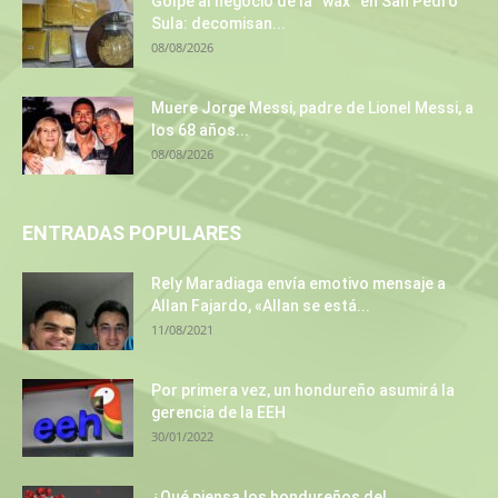
Golpe al negocio de la “wax” en San Pedro
Sula: decomisan...
08/08/2026
Muere Jorge Messi, padre de Lionel Messi, a
los 68 años...
08/08/2026
ENTRADAS POPULARES
Rely Maradiaga envía emotivo mensaje a
Allan Fajardo, «Allan se está...
11/08/2021
Por primera vez, un hondureño asumirá la
gerencia de la EEH
30/01/2022
¿Qué piensa los hondureños del