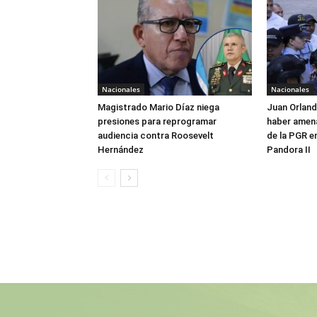
Nacionales
Nacionales
Magistrado Mario Díaz niega
Juan Orlan
presiones para reprogramar
haber amen
audiencia contra Roosevelt
de la PGR e
Hernández
Pandora II