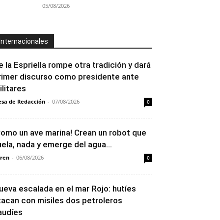
05/08/2026
Internacionales
e la Espriella rompe otra tradición y dará
rimer discurso como presidente ante
ilitares
sa de Redacción
-
07/08/2026
0
Como un ave marina! Crean un robot que
uela, nada y emerge del agua...
ren
-
06/08/2026
0
ueva escalada en el mar Rojo: hutíes
tacan con misiles dos petroleros
audíes