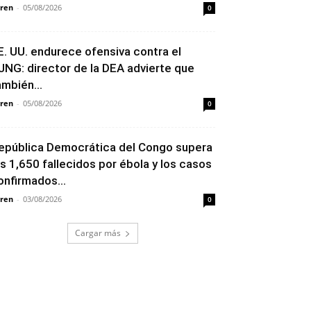
ren
-
05/08/2026
0
E. UU. endurece ofensiva contra el
JNG: director de la DEA advierte que
ambién...
ren
-
05/08/2026
0
epública Democrática del Congo supera
os 1,650 fallecidos por ébola y los casos
onfirmados...
ren
-
03/08/2026
0
Cargar más