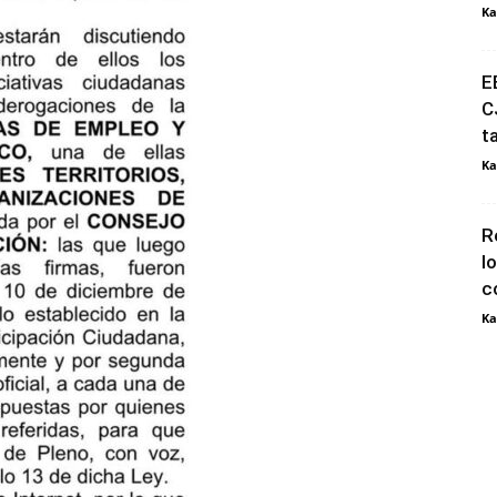
Ka
E
C
t
Ka
R
l
c
Ka