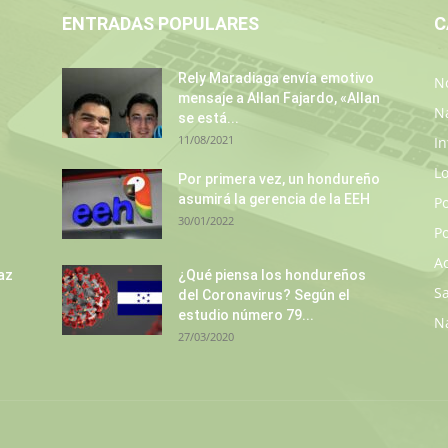
ENTRADAS POPULARES
C
Rely Maradiaga envía emotivo
No
mensaje a Allan Fajardo, «Allan
N
se está...
11/08/2021
In
L
s
Por primera vez, un hondureño
asumirá la gerencia de la EEH
P
30/01/2022
Po
A
az
¿Qué piensa los hondureños
S
del Coronavirus? Según el
estudio número 79...
N
27/03/2020