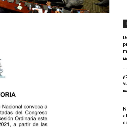
D
p
m
Me
¡
v
Ka
N
a
s