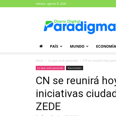
sábado, agosto 8, 2026
Diario
Paradigma
PAÍS
MUNDO
ECONOMÍ
Inicio
Lo que está pasando
CN se reunirá hoy para
Lo que está pasando
Nacionales
CN se reunirá ho
iniciativas ciuda
ZEDE