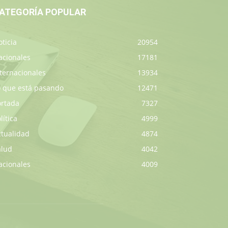
ATEGORÍA POPULAR
ticia
20954
acionales
17181
ternacionales
13934
o que está pasando
12471
ortada
7327
lítica
4999
ctualidad
4874
alud
4042
acionales
4009