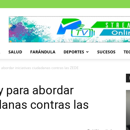
A
SALUD
FARÁNDULA
DEPORTES
SUCESOS
TE
 abordar iniciativas ciudadanas contras las ZEDE
y para abordar
danas contras las