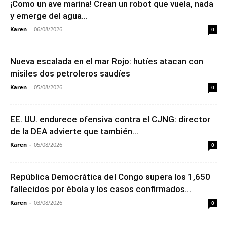
¡Como un ave marina! Crean un robot que vuela, nada
y emerge del agua...
Karen
-
06/08/2026
0
Nueva escalada en el mar Rojo: hutíes atacan con
misiles dos petroleros saudíes
Karen
-
05/08/2026
0
EE. UU. endurece ofensiva contra el CJNG: director
de la DEA advierte que también...
Karen
-
05/08/2026
0
República Democrática del Congo supera los 1,650
fallecidos por ébola y los casos confirmados...
Karen
-
03/08/2026
0