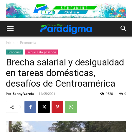
Inicio
Economía
Economía
Lo que está pasando
Brecha salarial y desigualdad
en tareas domésticas,
desafíos de Centroamérica
Por
Fanny Varela
-
14/05/2021
1620
0