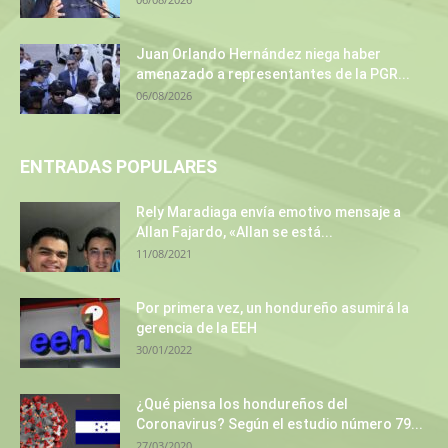
Juan Orlando Hernández niega haber
amenazado a representantes de la PGR...
06/08/2026
ENTRADAS POPULARES
Rely Maradiaga envía emotivo mensaje a
Allan Fajardo, «Allan se está...
11/08/2021
Por primera vez, un hondureño asumirá la
gerencia de la EEH
30/01/2022
¿Qué piensa los hondureños del
Coronavirus? Según el estudio número 79...
27/03/2020