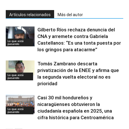
Artículos relacionados
Más del autor
Gilberto Ríos rechaza denuncia del
CNA y arremete contra Gabriela
Lo que está
Castellanos: “Es una tonta puesta por
pasando
los gringos para atacarme”
Tomás Zambrano descarta
privatización de la ENEE y afirma que
Lo que está
la segunda vuelta electoral no es
pasando
prioridad
Casi 30 mil hondureños y
nicaragüenses obtuvieron la
Lo que está
ciudadanía española en 2025, una
pasando
cifra histórica para Centroamérica