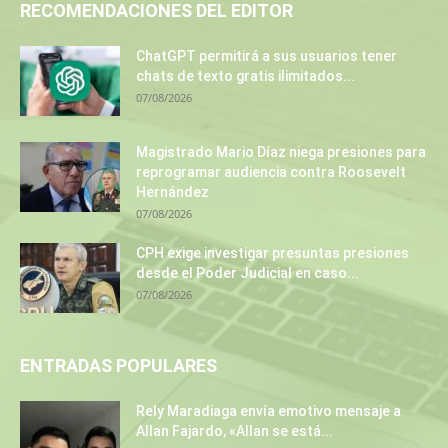
RECOMENDACIONES DEL EDITOR
ChatGPT permitirá a sus usuarios tener
chats de texto gratis ilimitados...
07/08/2026
Magistrado Mario Díaz niega presiones para
reprogramar audiencia contra Roosevelt
Hernández
07/08/2026
CPH exige investigar presuntas presiones
desde el Poder Judicial en caso...
07/08/2026
ENTRADAS POPULARES
Rely Maradiaga envía emotivo mensaje a
Allan Fajardo, «Allan se está...