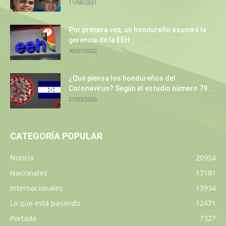
11/08/2021
Por primera vez, un hondureño asumirá la
gerencia de la EEH
30/01/2022
¿Qué piensa los hondureños del
Coronavirus? Según el estudio número 79...
27/03/2020
CATEGORÍA POPULAR
Noticia
20954
Nacionales
17181
Internacionales
13934
Lo que está pasando
12471
Portada
7327