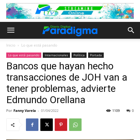
Inicio
Lo que está pasando
Lo que está pasando
Internacionales
Política
Portada
Bancos que hayan hecho
transacciones de JOH van a
tener problemas, advierte
Edmundo Orellana
Por
Fanny Varela
-
01/04/2022
1109
0