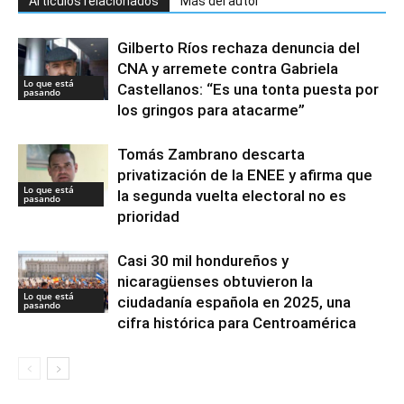
Artículos relacionados
Más del autor
Gilberto Ríos rechaza denuncia del
CNA y arremete contra Gabriela
Lo que está
Castellanos: “Es una tonta puesta por
pasando
los gringos para atacarme”
Tomás Zambrano descarta
privatización de la ENEE y afirma que
Lo que está
la segunda vuelta electoral no es
pasando
prioridad
Casi 30 mil hondureños y
nicaragüenses obtuvieron la
Lo que está
ciudadanía española en 2025, una
pasando
cifra histórica para Centroamérica