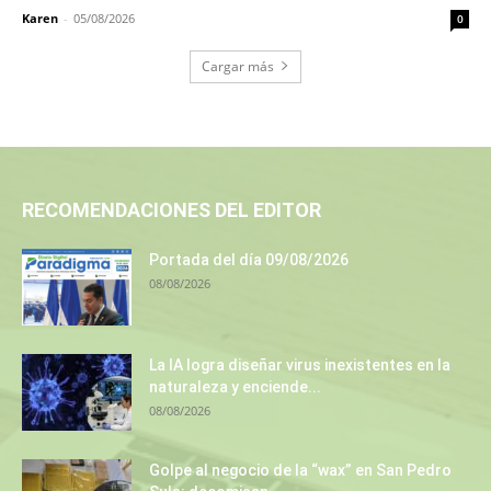
Karen
-
05/08/2026
0
Cargar más
RECOMENDACIONES DEL EDITOR
Portada del día 09/08/2026
08/08/2026
La IA logra diseñar virus inexistentes en la
naturaleza y enciende...
08/08/2026
Golpe al negocio de la “wax” en San Pedro