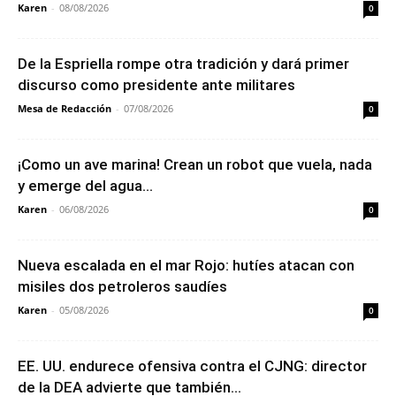
Karen
-
08/08/2026
0
De la Espriella rompe otra tradición y dará primer
discurso como presidente ante militares
Mesa de Redacción
-
07/08/2026
0
¡Como un ave marina! Crean un robot que vuela, nada
y emerge del agua...
Karen
-
06/08/2026
0
Nueva escalada en el mar Rojo: hutíes atacan con
misiles dos petroleros saudíes
Karen
-
05/08/2026
0
EE. UU. endurece ofensiva contra el CJNG: director
de la DEA advierte que también...