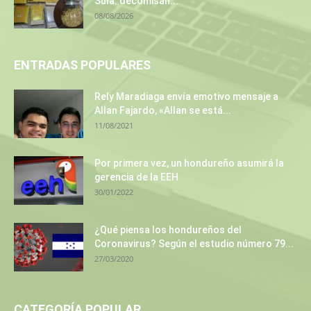
Sula: decomisan...
08/08/2026
ENTRADAS POPULARES
Rely Maradiaga envía emotivo mensaje a
Allan Fajardo, «Allan se está...
11/08/2021
Por primera vez, un hondureño asumirá la
gerencia de la EEH
30/01/2022
¿Qué piensa los hondureños del
Coronavirus? Según el estudio número 79...
27/03/2020
CATEGORÍA POPULAR