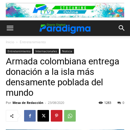
Inicio
Entretenimiento
Entretenimiento
Internacionales
Noticia
Armada colombiana entrega
donación a la isla más
densamente poblada del
mundo
Por
Mesa de Redacción
-
23/08/2020
1283
0