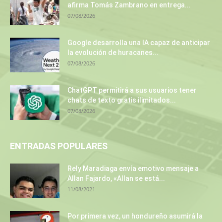
afirma Tomás Zambrano en entrega...
07/08/2026
Google desarrolla una IA capaz de anticipar
la evolución de huracanes...
07/08/2026
ChatGPT permitirá a sus usuarios tener
chats de texto gratis ilimitados...
07/08/2026
ENTRADAS POPULARES
Rely Maradiaga envía emotivo mensaje a
Allan Fajardo, «Allan se está...
11/08/2021
Por primera vez, un hondureño asumirá la