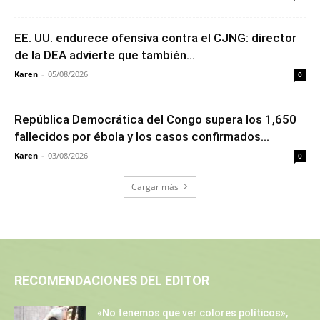
EE. UU. endurece ofensiva contra el CJNG: director
de la DEA advierte que también...
Karen
-
05/08/2026
0
República Democrática del Congo supera los 1,650
fallecidos por ébola y los casos confirmados...
Karen
-
03/08/2026
0
Cargar más
RECOMENDACIONES DEL EDITOR
«No tenemos que ver colores políticos»,