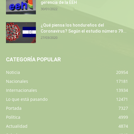
gerencia de la EEH
30/01/2022
¿Qué piensa los hondureños del
Coronavirus? Según el estudio número 79...
27/03/2020
CATEGORÍA POPULAR
Noticia
20954
Nacionales
17181
Internacionales
13934
Lo que está pasando
12471
Portada
7327
Política
4999
Actualidad
4874