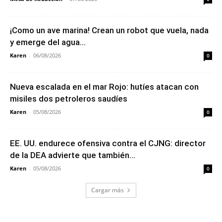
¡Como un ave marina! Crean un robot que vuela, nada
y emerge del agua...
Karen
-
06/08/2026
0
Nueva escalada en el mar Rojo: hutíes atacan con
misiles dos petroleros saudíes
Karen
-
05/08/2026
0
EE. UU. endurece ofensiva contra el CJNG: director
de la DEA advierte que también...
Karen
-
05/08/2026
0
Cargar más