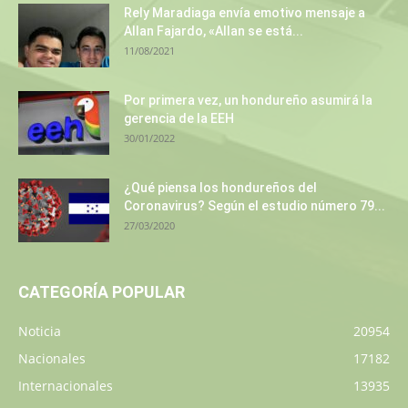
Rely Maradiaga envía emotivo mensaje a
Allan Fajardo, «Allan se está...
11/08/2021
Por primera vez, un hondureño asumirá la
gerencia de la EEH
30/01/2022
¿Qué piensa los hondureños del
Coronavirus? Según el estudio número 79...
27/03/2020
CATEGORÍA POPULAR
Noticia
20954
Nacionales
17182
Internacionales
13935