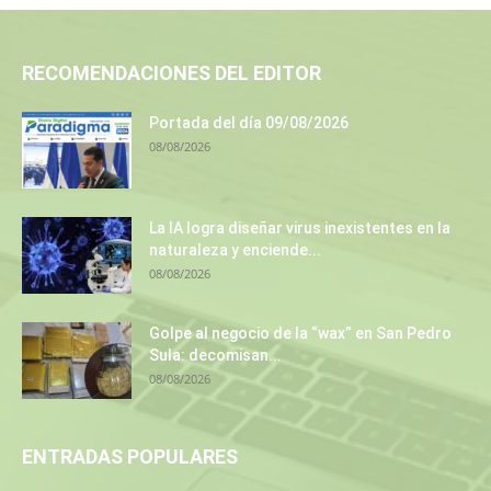
RECOMENDACIONES DEL EDITOR
Portada del día 09/08/2026
08/08/2026
La IA logra diseñar virus inexistentes en la
naturaleza y enciende...
08/08/2026
Golpe al negocio de la “wax” en San Pedro
Sula: decomisan...
08/08/2026
ENTRADAS POPULARES