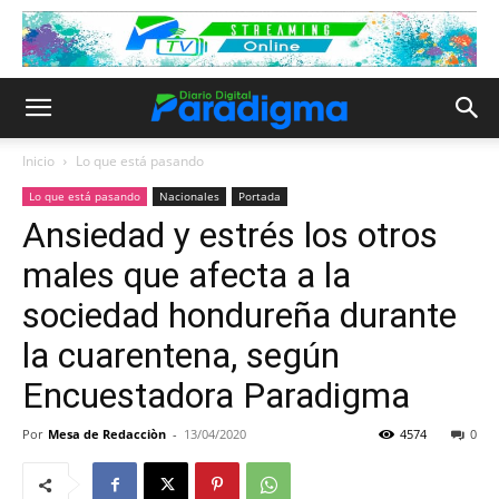
Inicio
Lo que está pasando
Lo que está pasando
Nacionales
Portada
Ansiedad y estrés los otros
males que afecta a la
sociedad hondureña durante
la cuarentena, según
Encuestadora Paradigma
Por
Mesa de Redacciòn
-
13/04/2020
4574
0