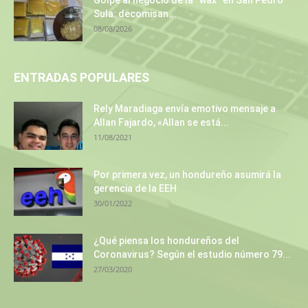
Sula: decomisan...
08/08/2026
ENTRADAS POPULARES
Rely Maradiaga envía emotivo mensaje a
Allan Fajardo, «Allan se está...
11/08/2021
Por primera vez, un hondureño asumirá la
gerencia de la EEH
30/01/2022
¿Qué piensa los hondureños del
Coronavirus? Según el estudio número 79...
27/03/2020