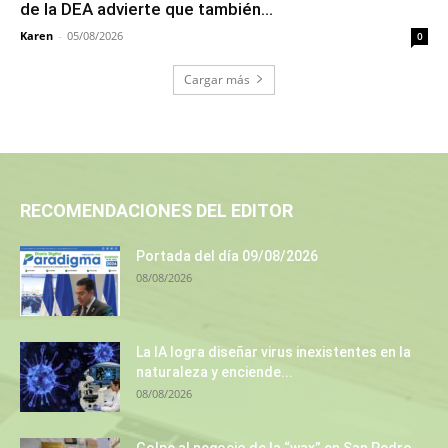
de la DEA advierte que también...
Karen
-
05/08/2026
0
Cargar más
RECOMENDACIONES DEL EDITOR
Portada del día 09/08/2026
08/08/2026
La IA logra diseñar virus inexistentes en la
naturaleza y enciende...
08/08/2026
Golpe al negocio de la “wax” en San Pedro