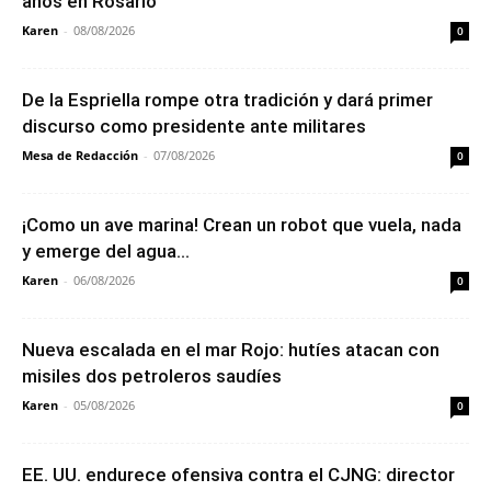
años en Rosario
Karen
-
08/08/2026
0
De la Espriella rompe otra tradición y dará primer
discurso como presidente ante militares
Mesa de Redacción
-
07/08/2026
0
¡Como un ave marina! Crean un robot que vuela, nada
y emerge del agua...
Karen
-
06/08/2026
0
Nueva escalada en el mar Rojo: hutíes atacan con
misiles dos petroleros saudíes
Karen
-
05/08/2026
0
EE. UU. endurece ofensiva contra el CJNG: director