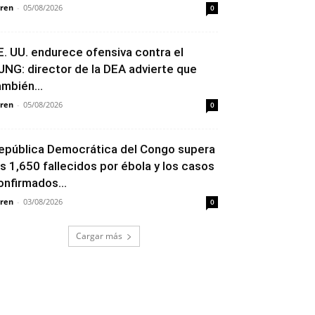
ren
-
05/08/2026
0
E. UU. endurece ofensiva contra el
JNG: director de la DEA advierte que
ambién...
ren
-
05/08/2026
0
epública Democrática del Congo supera
os 1,650 fallecidos por ébola y los casos
onfirmados...
ren
-
03/08/2026
0
Cargar más