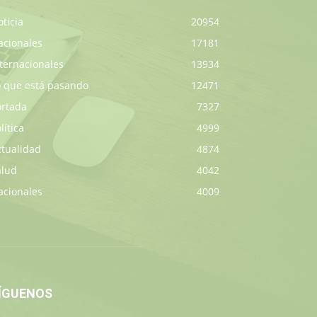
ticia
20954
acionales
17181
ternacionales
13934
o que está pasando
12471
ortada
7327
lítica
4999
ctualidad
4874
alud
4042
acionales
4009
ÍGUENOS