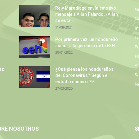
Rely Maradiaga envía emotivo
No
mensaje a Allan Fajardo, «Allan
N
se está...
11/08/2021
In
L
s
Por primera vez, un hondureño
asumirá la gerencia de la EEH
P
30/01/2022
Po
A
az
¿Qué piensa los hondureños
S
del Coronavirus? Según el
estudio número 79...
N
27/03/2020
BRE NOSOTROS
S