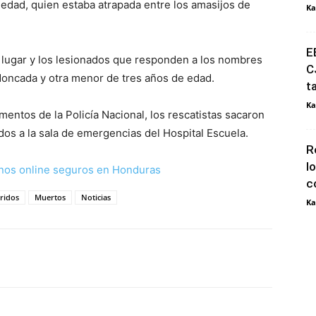
 edad, quien estaba atrapada entre los amasijos de
Ka
E
el lugar y los lesionados que responden a los nombres
C
 Moncada y otra menor de tres años de edad.
t
Ka
entos de la Policía Nacional, los rescatistas sacaron
ados a la sala de emergencias del Hospital Escuela.
R
l
nos online seguros en Honduras
c
ridos
Muertos
Noticias
Ka