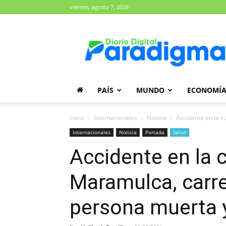
viernes, agosto 7, 2026
Diario
Paradigma
PAÍS
MUNDO
ECONOMÍ
Inicio
Internacionales
Noticia
Accidente en la c
Internacionales
Noticia
Portada
Salud
Accidente en la 
Maramulca, carre
persona muerta y