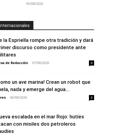
05/08/2026
Internacionales
e la Espriella rompe otra tradición y dará
rimer discurso como presidente ante
ilitares
sa de Redacción
-
07/08/2026
0
Como un ave marina! Crean un robot que
uela, nada y emerge del agua...
ren
-
06/08/2026
0
ueva escalada en el mar Rojo: hutíes
tacan con misiles dos petroleros
audíes