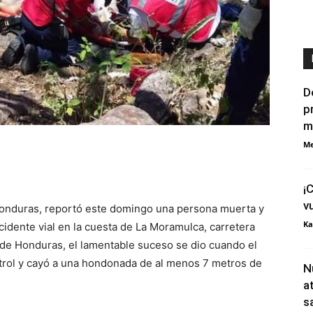
D
p
m
Me
¡
v
onduras, reportó este domingo una persona muerta y
Ka
idente vial en la cuesta de La Moramulca, carretera
 de Honduras, el lamentable suceso se dio cuando el
trol y cayó a una hondonada de al menos 7 metros de
N
a
s