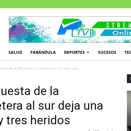
A
SALUD
FARÁNDULA
DEPORTES
SUCESOS
TE
uesta de la Maramulca, carretera al sur deja una...
cuesta de la
tera al sur deja una
 tres heridos