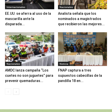
Internacionales
Nacionales
EE.UU. se aferra al uso de la
Analista señala que los
mascarilla ante la
nominados a magistrados
disparada...
que recibieron las mejores...
Nacionales
Noticia
AMDC lanza campaña “Los
FNAP captura a tres
cuetes no son juguetes” para
supuestos cabecillas de la
prevenir quemaduras...
pandilla 18 en...