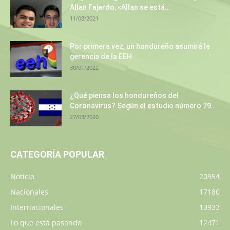
Allan Fajardo, «Allan se está...
11/08/2021
Por primera vez, un hondureño asumirá la
gerencia de la EEH
30/01/2022
¿Qué piensa los hondureños del
Coronavirus? Según el estudio número 79...
27/03/2020
CATEGORÍA POPULAR
Noticia
20954
Nacionales
17180
Internacionales
13933
Lo que está pasando
12471