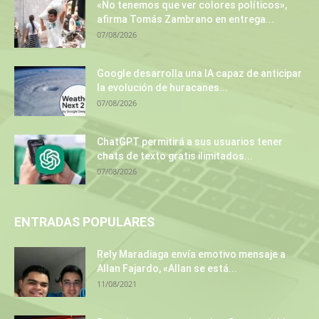
«No tenemos que ver colores políticos»,
afirma Tomás Zambrano en entrega...
07/08/2026
Google desarrolla una IA capaz de anticipar
la evolución de huracanes...
07/08/2026
ChatGPT permitirá a sus usuarios tener
chats de texto gratis ilimitados...
07/08/2026
ENTRADAS POPULARES
Rely Maradiaga envía emotivo mensaje a
Allan Fajardo, «Allan se está...
11/08/2021